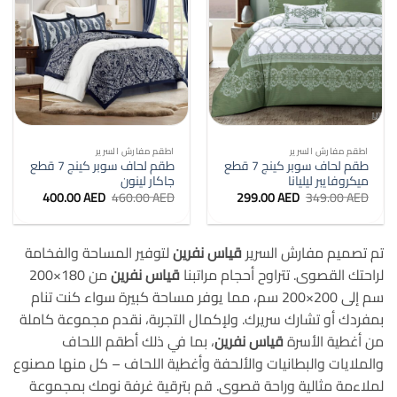
اطقم مفارش السرير
اطقم مفارش السرير
طقم لحاف سوبر كينج 7 قطع
طقم لحاف سوبر كينج 7 قطع
ميكروفايبر ليليانا
جاكار لينون
السعر
السعر
السعر
السعر
400.00
AED
460.00
AED
299.00
AED
349.00
AED
الأصلي
الحالي
الأصلي
الحالي
هو:
هو:
هو:
هو:
400.00 AED.
460.00 AED.
299.00 AED.
349.00 AED.
تم تصميم مفارش السرير
قياس نفرين
لتوفير المساحة والفخامة
لراحتك القصوى. تتراوح أحجام مراتبنا
قياس نفرين
من 180×200
سم إلى 200×200 سم، مما يوفر مساحة كبيرة سواء كنت تنام
بمفردك أو تشارك سريرك. ولإكمال التجربة، نقدم مجموعة كاملة
من أغطية الأسرة
قياس نفرين
، بما في ذلك أطقم اللحاف
والملايات والبطانيات والألحفة وأغطية اللحاف – كل منها مصنوع
لملاءمة مثالية وراحة قصوى. قم بترقية غرفة نومك بمجموعة