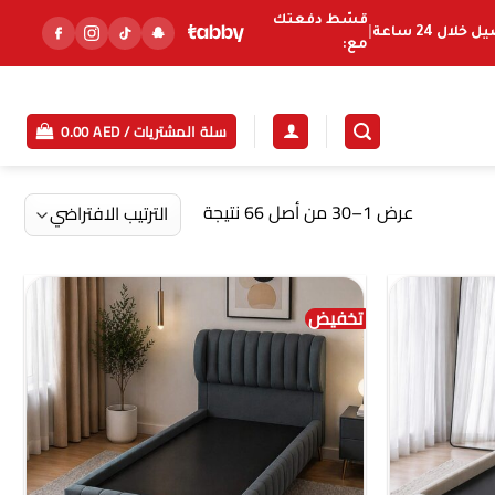
قسّط دفعتك
خلال 24 ساعة
|
مع:
سلة المشتريات /
AED
0.00
عرض 1–30 من أصل 66 نتيجة
تخفيض