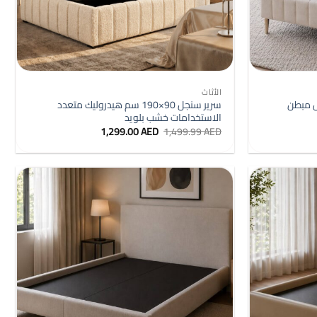
+
+
الأثاث
ند رأس مبطن
سرير سنجل 90×190 سم هيدروليك متعدد
الاستخدامات خشب بلويد
السعر
السعر
1,299.00
AED
1,499.99
AED
الأصلي
الحالي
هو:
هو:
1,299.00 AED.
1,499.99 AED.
99