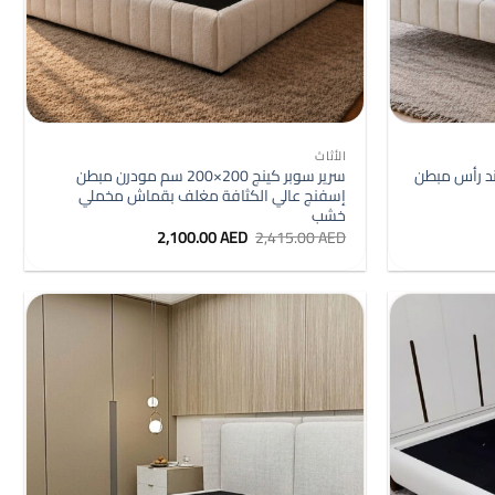
+
+
الأثاث
20×200 سم مسند رأس مبطن
سرير سوبر كينج 200×200 سم مودرن مبطن
إسفنج عالي الكثافة مغلف بقماش مخملي
خشب
ر
السعر
السعر
2,100.00
AED
2,415.00
AED
ي
الأصلي
الحالي
هو:
هو:
2,100.00 AED.
2,415.00 AED.
2,100.0