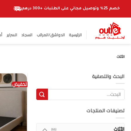
خطي
لمحتوى
خصم 25% وتوصيل مجاني على الطلبات +300 درهم
الرئيسية
الدواشق/المراتب
السجاد
السراير
أط
الأثاث
البحث والتصفية
تخفيض
البحث
عن:
تصنيفات المنتجات
الأثاث
(66)