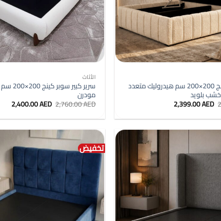
+
الأثاث
سرير سوبر كينج 200×200 سم هيدروليك متعدد
سرير كبير سو
خشب بلويد
مودرن
السعر
السعر
السعر
السع
2,400.00
AED
2,760.00
AED
2,399.00
AED
الأصلي
الحالي
الأصلي
الحال
هو:
هو:
هو:
هو:
0 AED.
2,760.00 AED.
2,399.00 AED.
2,759.99 AED.
تخفيض