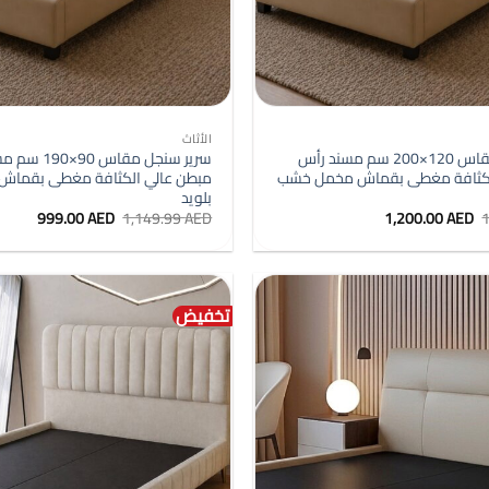
+
الأثاث
سرير سنجل مقاس 120×200 سم مسند رأس
سرير سنجل مقاس 
لكثافة مغطى بقماش مخمل خشب
مبطن عالي الكثافة مغطى بقما
بلويد
السعر
السعر
السعر
السعر
999.00
AED
1,149.99
AED
1,200.00
AED
الأصلي
الحالي
الأصلي
الحالي
هو:
هو:
هو:
هو:
9.00 AED.
1,149.99 AED.
1,200.00 AED.
1,379.99 AED.
تخفيض