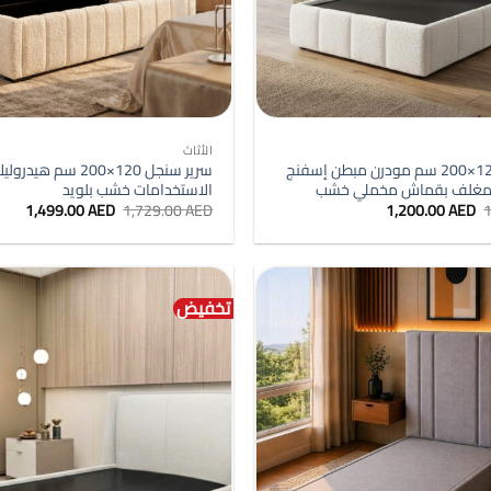
+
الأثاث
سرير سنجل 120×200 سم مودرن مبطن إسفنج
سرير سنجل 120×200 سم ه
ة مغلف بقماش مخملي خشب
الاستخدامات خشب بلويد
السعر
السعر
السعر
السع
1,499.00
AED
1,729.00
AED
1,200.00
AED
الأصلي
الحالي
الأصلي
الحال
هو:
هو:
هو:
هو:
0 AED.
1,729.00 AED.
1,200.00 AED.
1,379.99 AED.
تخفيض