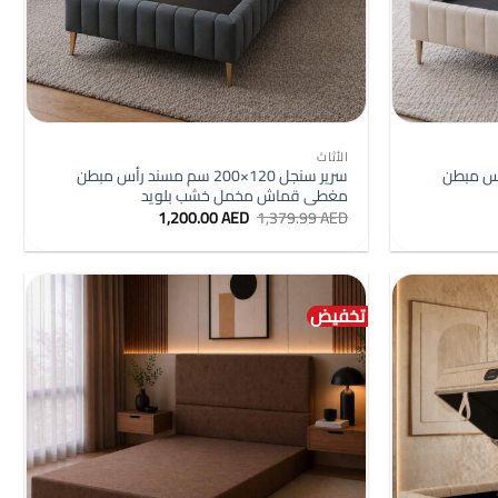
+
+
الأثاث
مسند رأس مبطن
سرير سنجل 120×200 سم مسند رأس مبطن
مغطى قماش مخمل خشب بلويد
ر
السعر
السعر
1,200.00
AED
1,379.99
AED
ي
الأصلي
الحالي
هو:
هو:
1,200.00 AED.
1,379.99 AED.
1,200.0
تخفيض