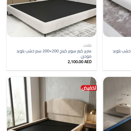
+
+
الأثاث
بر كينج 200×200 سم خشب بلويد
سرير كبير سوبر كينج 200×200 سم خشب بلويد
مودرن
ر
2,100.00
AED
ي
2,400.0
تخفيض