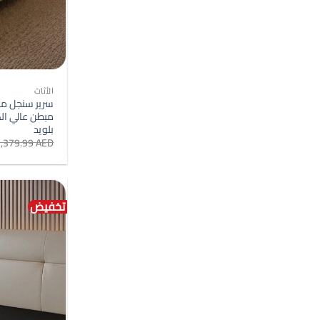
الأثاث
مبطن عالي ا
بلويد
1,379.99
AED
تخفيض