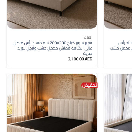
+
+
الأثاث
90×190 سم مسند رأس
سرير سوبر كينج 200×200 سم مسند رأس مبطن
ش مخمل خشب
عالي الكثافة قماش مخمل خشب وأرجل بلويد
حديث
2,100.00
AED
99
تخفيض