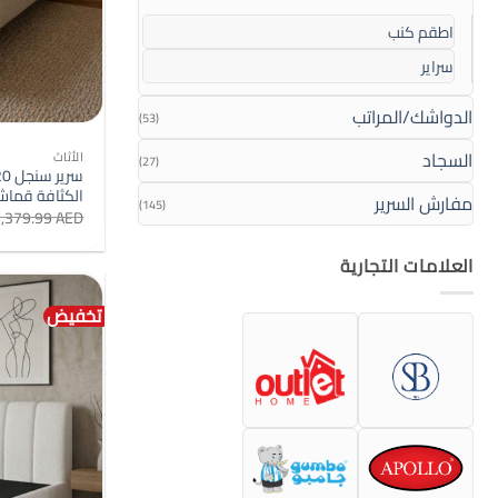
اطقم كنب
سراير
الدواشك/المراتب
(53)
السجاد
الأثاث
(27)
الكثافة قماش
مفارش السرير
(145)
1,379.99
AED
العلامات التجارية
تخفيض