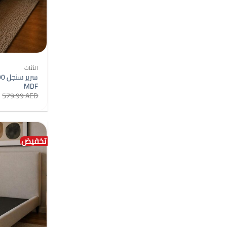
الأثاث
MDF
579.99
AED
تخفيض