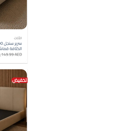
الأثاث
الكثافة قماش
1,149.99
AED
تخفيض