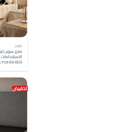
الأثاث
الاستخدامات 
2,759.99
AED
تخفيض