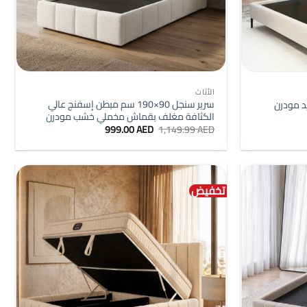
+
+
الأثاث
سرير سنجل 90×190 سم مبطن إسفنج عالي
الكثافة مغلف بقماش مخملي خشب مودرن
السعر
السعر
999.00
AED
1,149.99
AED
الأصلي
الحالي
هو:
هو:
999.00 AED.
1,149.99 AED.
99
تخفيض