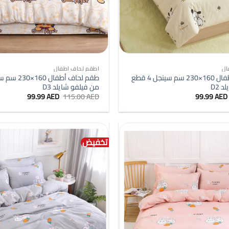
+
ال
اطقم لحاف اطفال
طقم لحاف أطفال 160×230 سم سينجل 4 قطع
 D2
من فيلفو شايلد D3
السعر
السعر
السعر
السعر
99.99
AED
115.00
AED
99.99
AED
الأصلي
الحالي
الأصلي
الحالي
هو:
هو:
هو:
هو:
99.99 AED.
115.00 AED.
99.99 AED.
115.00 AED.
تخفيض