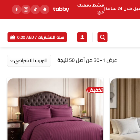
قسّط دفعتك
خلال 24 ساعة
|
مع:
سلة المشتريات /
AED
0.00
عرض 1–30 من أصل 50 نتيجة
تخفيض