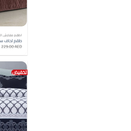
اطقم مفارش الس
طقم لحاف سنجل 4 قطع مخ
229.00
AED
تخفيض