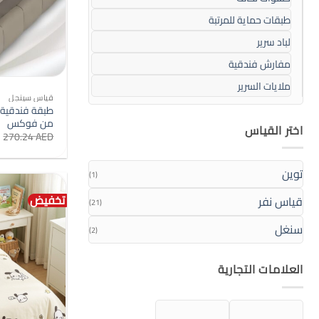
طبقات حماية للمرتبة
لباد سرير
مفارش فندقية
ملايات السرير
قياس سينجل
من فوكس
اختر القياس
270.24
AED
توين
(1)
تخفيض
قياس نفر
(21)
سنغل
(2)
العلامات التجارية