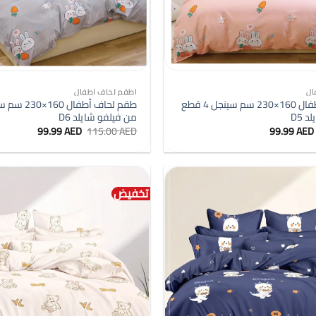
+
ال
اطقم لحاف اطفال
طقم لحاف أطفال 160×230 سم سينجل 4 قطع
 D5
من فيلفو شايلد D6
السعر
السعر
السعر
السعر
99.99
AED
115.00
AED
99.99
AED
الأصلي
الحالي
الأصلي
الحالي
هو:
هو:
هو:
هو:
99.99 AED.
115.00 AED.
99.99 AED.
115.00 AED.
تخفيض