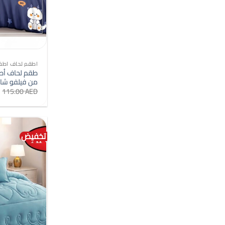
اطقم لحاف اطف
من فيلفو شايلد
115.00
AED
تخفيض