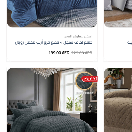
+
+
اطقم مفارش السرير
طقم لحاف سنجل 4 قطع فرو أرنب مخمل رويال
السعر
السعر
199.00
AED
229.00
AED
الأصلي
الحالي
هو:
هو:
199.00 AED.
229.00 AED.
تخفيض