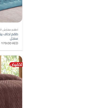
اطقم مفارش الس
سنجل
179.00
AED
تخفيض