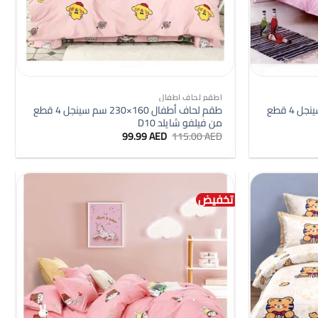
+
+
اطقم لحاف اطفال
طقم لحاف أطفال 160×230 سم سينجل 4 قطع
طقم لحاف أطفال 160×230 سم سينجل 4 قطع
من فيلفو شايلد D10
السعر
السعر
99.99
AED
115.00
AED
الأصلي
الحالي
هو:
هو:
99.99 AED.
115.00 AED.
تخفيض