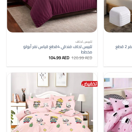
+
+
تلبيس لحاف
100% قطن شرشف فندقي قياس نفر 2 قطع
تلبيس لحاف فندقي 4قطع قياس نفر أبولو
مخطط
السعر
السعر
104.99
AED
120.99
AED
الأصلي
الحالي
هو:
هو:
104.99 AED.
120.99 AED.
تخفيض