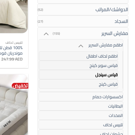
الدواشك/المراتب
(52)
السجاد
(27)
مفارش السرير
(155)
تلبيس لحاف
اطقم مفارش السرير
موندريان فو
اطقم لحاف اطفال
247.99
AED
قياس سوبر كينج
قياس سينجل
قياس كينج
تخفيض
اكسسوارات حمام
البطانيات
المخدات
تلبيس لحاف
حشوات لحاف