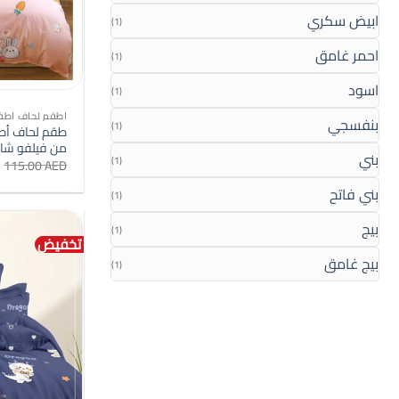
ابيض سكري
(1)
احمر غامق
(1)
اسود
(1)
اطقم لحاف اطف
بنفسجي
(1)
من فيلفو شايلد
بني
(1)
115.00
AED
بني فاتح
(1)
بيج
(1)
تخفيض
بيج غامق
(1)