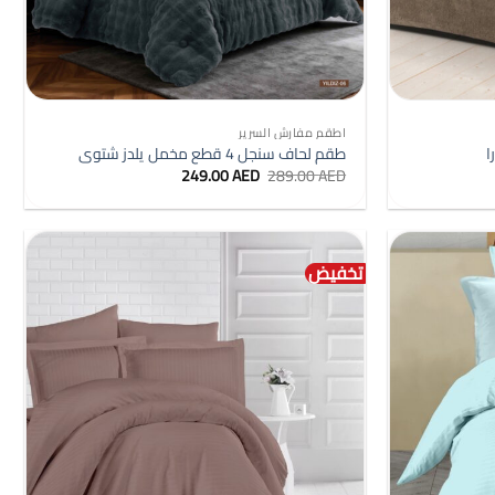
+
+
اطقم مفارش السرير
طقم لحاف سنجل 4 قطع مخمل يلدز شتوى
السعر
السعر
249.00
AED
289.00
AED
الأصلي
الحالي
هو:
هو:
249.00 AED.
289.00 AED.
تخفيض