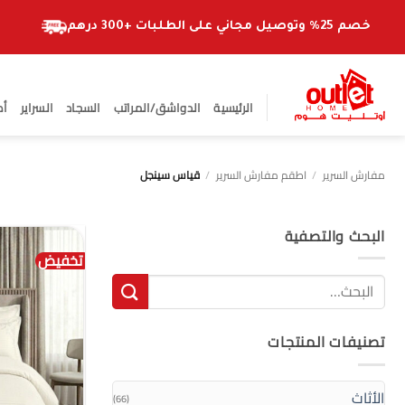
خطي
لمحتوى
خصم 25% وتوصيل مجاني على الطلبات +300 درهم
الرئيسية
الدواشق/المراتب
السجاد
السراير
أط
مفارش السرير
/
اطقم مفارش السرير
/
قياس سينجل
البحث والتصفية
تخفيض
البحث
عن:
تصنيفات المنتجات
الأثاث
(66)