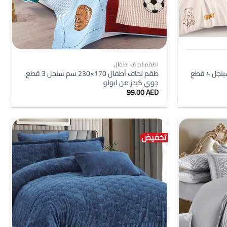
+
+
اطقم لحاف اطفال
طقم لحاف أطفال 160×230 سم سينجل 4 قطع
طقم لحاف أطفال 170×230 سم سنجل 3 قطع
جوي كيدز من ابولو
99.00
AED
تخفيض