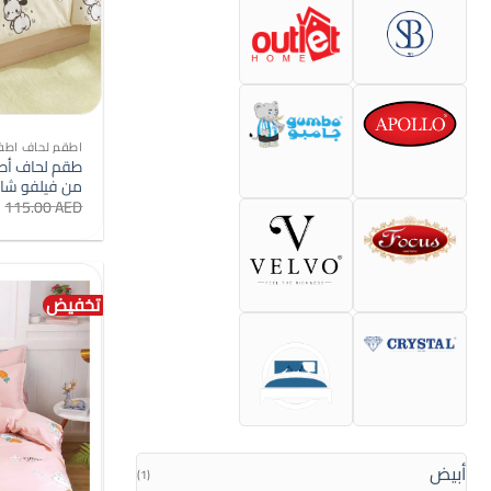
اطقم لحاف اطف
من فيلفو شايلد
115.00
AED
تخفيض
أبيض
(1)