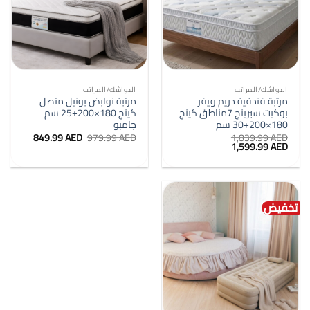
الدواشك/المراتب
الدواشك/المراتب
مرتبة فندقية دريم ويفر
مرتبة نوابض بونيل متصل
بوكيت سبرينج 7مناطق كينج
كينج 180×200+25 سم
180×200+30 سم
جامبو
السعر
السعر
849.99
AED
979.99
AED
1,839.99
AED
السعر
السعر
الأصلي
الحالي
1,599.99
AED
الأصلي
الحالي
هو:
هو:
هو:
هو:
979.99 AED.
849.99 AED.
1,599.99 AED.
1,839.99 AED.
تخفيض