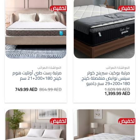
تخفيض
تخفيض
الدواشك/المراتب
الدواشك/المراتب
مرتبة بوكيت سبرينج كولر
مرتبة رست طبي أوتليت هوم
سينس نوابض منفصلة كينج
كينج 180×200+21 سم
180×200+29 سم جامبو
السعر
السعر
749.99
AED
864.99
AED
1,609.99
AED
السعر
السعر
الأصلي
الحالي
1,399.99
AED
الأصلي
الحالي
هو:
هو:
هو:
هو:
864.99 AED.
749.99 AED.
1,399.99 AED.
1,609.99 AED.
تخفيض
تخفيض