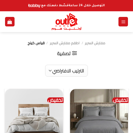
خطي
التوصيل خلال 24 ساعة
قسّط دفعتك مع:
لمحتوى
مفارش السرير
/
اطقم مفارش السرير
/
قياس كينج
تصفية
تخفيض
تخفيض