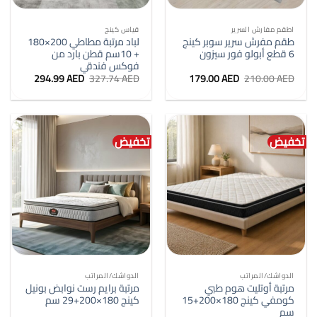
اطقم مفارش السرير
قياس كينج
طقم مفرش سرير سوبر كينج
لباد مرتبة مطاطي 200×180
6 قطع أبولو فور سيزون
+ 10سم قطن بارد من
فوكس فندقي
السعر
السعر
السعر
السعر
294.99
AED
327.74
AED
179.00
AED
210.00
AED
الأصلي
الحالي
الأصلي
الحالي
هو:
هو:
هو:
هو:
294.99 AED.
327.74 AED.
179.00 AED.
210.00 AED.
تخفيض
تخفيض
الدواشك/المراتب
الدواشك/المراتب
مرتبة أوتليت هوم طبي
مرتبة برايم رست نوابض بونيل
كومفي كينج 180×200+15
كينج 180×200+29 سم
سم