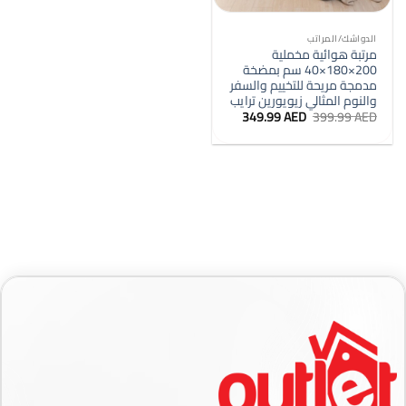
الدواشك/المراتب
مرتبة هوائية مخملية
200×180×40 سم بمضخة
مدمجة مريحة للتخييم والسفر
والنوم المثالي زيويورين ترايب
السعر
السعر
349.99
AED
399.99
AED
الأصلي
الحالي
هو:
هو:
349.99 AED.
399.99 AED.