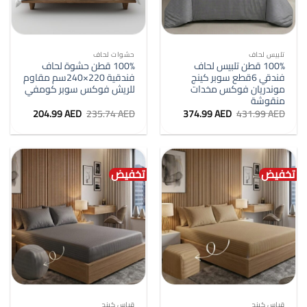
تلبيس لحاف
حشوات لحاف
100% قطن تلبيس لحاف
100% قطن حشوة لحاف
فندقي 6قطع سوبر كينج
فندقية 220×240سم مقاوم
موندريان فوكس مخدات
للريش فوكس سوبر كومفي
منقوشة
السعر
السعر
السعر
السعر
204.99
AED
235.74
AED
374.99
AED
431.99
AED
الأصلي
الحالي
الأصلي
الحالي
هو:
هو:
هو:
هو:
204.99 AED.
235.74 AED.
374.99 AED.
431.99 AED.
تخفيض
تخفيض
قياس كينج
قياس كينج