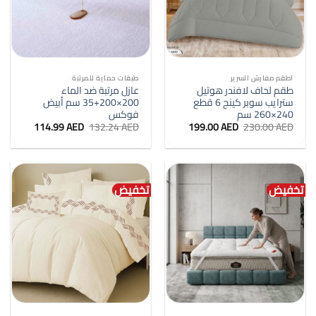
اطقم مفارش السرير
طبقات حماية للمرتبة
طقم لحاف لافندر هوتيل
عازل مرتبة ضد الماء
سترايب سوبر كينج 6 قطع
200×200+35 سم أبيض
240×260 سم
فوكس
السعر
السعر
السعر
السعر
114.99
AED
132.24
AED
199.00
AED
230.00
AED
الأصلي
الحالي
الأصلي
الحالي
هو:
هو:
هو:
هو:
114.99 AED.
132.24 AED.
199.00 AED.
230.00 AED.
تخفيض
تخفيض