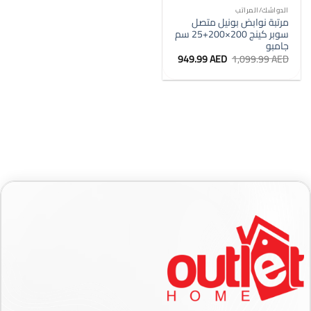
الدواشك/المراتب
مرتبة نوابض بونيل متصل
سوبر كينج 200×200+25 سم
جامبو
السعر
السعر
949.99
AED
1,099.99
AED
الأصلي
الحالي
هو:
هو:
949.99 AED.
1,099.99 AED.