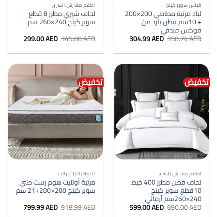
قياس سوبر كينج
اطقم مفارش السرير
لباد مرتبة مطاطي 200×200
لحاف شيري مطرز 8 قطع
+ 10سم قطن بارد من
سوبر كينج 240×260 سم
فوكس فندقي
السعر
السعر
السعر
السعر
299.00
AED
345.00
AED
304.99
AED
350.74
AED
الأصلي
الحالي
الأصلي
الحالي
هو:
هو:
هو:
هو:
299.00 AED.
345.00 AED.
304.99 AED.
350.74 AED.
تخفيض
تخفيض
اطقم مفارش السرير
الدواشك/المراتب
لحاف قطن مطرز 400 خيط
مرتبة أوتليت هوم رست طبي
10قطع سوبر كينج
سوبر كينج 200×200+21 سم
240×260سم أرماني
السعر
السعر
السعر
السعر
799.99
AED
919.99
AED
599.00
AED
690.00
AED
الأصلي
الحالي
الأصلي
الحالي