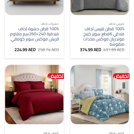
تلبيس لحاف
حشوات لحاف
100% قطن تلبيس لحاف
100% قطن حشوة لحاف
فندقي 6قطع سوبر كينج
فندقية 240×260سم مقاوم
موندريان فوكس مخدات
للريش فوكس سوبر كومفي
منقوشة
السعر
السعر
السعر
السعر
224.99
AED
258.74
AED
374.99
AED
431.99
AED
الأصلي
الحالي
الأصلي
الحالي
هو:
هو:
هو:
هو:
224.99 AED.
258.74 AED.
374.99 AED.
431.99 AED.
تخفيض
تخفيض
تلبيس لحاف
تلبيس لحاف