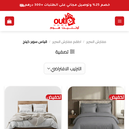
خطي
خصم 25% وتوصيل مجاني على الطلبات +300 درهم
لمحتوى
مفارش السرير
/
اطقم مفارش السرير
/
قياس سوبر كينج
تصفية
تخفيض
تخفيض