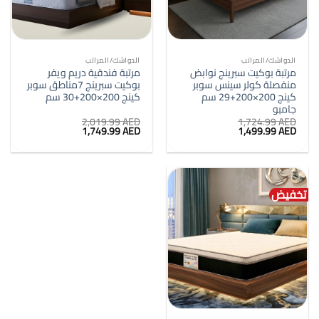
الدواشك/المراتب
الدواشك/المراتب
مرتبة بوكيت سبرينج نوابض
مرتبة فندقية دريم ويفر
منفصلة كولر سينس سوبر
بوكيت سبرينج 7مناطق سوبر
كينج 200×200+29 سم
كينج 200×200+30 سم
جامبو
2,019.99
AED
1,724.99
AED
السعر
السعر
السعر
السعر
1,749.99
AED
1,499.99
AED
الأصلي
الحالي
الأصلي
الحالي
هو:
هو:
هو:
هو:
1,749.99 AED.
2,019.99 AED.
1,499.99 AED.
1,724.99 AED.
تخفيض