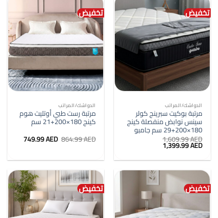
تخفيض
تخفيض
الدواشك/المراتب
الدواشك/المراتب
مرتبة بوكيت سبرينج كولر
مرتبة رست طبي أوتليت هوم
سينس نوابض منفصلة كينج
كينج 180×200+21 سم
180×200+29 سم جامبو
السعر
السعر
749.99
AED
864.99
AED
1,609.99
AED
السعر
السعر
الأصلي
الحالي
1,399.99
AED
الأصلي
الحالي
هو:
هو:
هو:
هو:
864.99 AED.
749.99 AED.
1,399.99 AED.
1,609.99 AED.
تخفيض
تخفيض