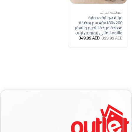
الدواشك/المراتب
مرتبة هوائية مخملية
200×180×40 سم بمضخة
مدمجة مريحة للتخييم والسفر
والنوم المثالي زيويورين ترايب
السعر
السعر
349.99
AED
399.99
AED
الأصلي
الحالي
هو:
هو:
349.99 AED.
399.99 AED.