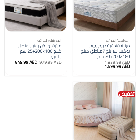
الدواشك/المراتب
الدواشك/المراتب
مرتبة فندقية دريم ويفر
مرتبة نوابض بونيل متصل
بوكيت سبرينج 7مناطق كينج
كينج 180×200+25 سم
180×200+30 سم
جامبو
السعر
السعر
849.99
AED
979.99
AED
1,839.99
AED
السعر
السعر
الأصلي
الحالي
1,599.99
AED
الأصلي
الحالي
هو:
هو:
هو:
هو:
979.99 AED.
849.99 AED.
1,599.99 AED.
1,839.99 AED.
تخفيض