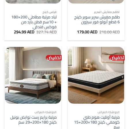
اطقم مفارش السرير
قياس كينج
طقم مفرش سرير سوبر كينج
لباد مرتبة مطاطي 200×180
6 قطع أبولو فور سيزون
+ 10سم قطن بارد من
فوكس فندقي
السعر
السعر
السعر
السعر
294.99
AED
327.74
AED
179.00
AED
210.00
AED
الأصلي
الحالي
الأصلي
الحالي
هو:
هو:
هو:
هو:
294.99 AED.
327.74 AED.
179.00 AED.
210.00 AED.
تخفيض
تخفيض
الدواشك/المراتب
الدواشك/المراتب
مرتبة أوتليت هوم طبي
مرتبة برايم رست نوابض بونيل
كومفي كينج 180×200+15
كينج 180×200+29 سم
سم