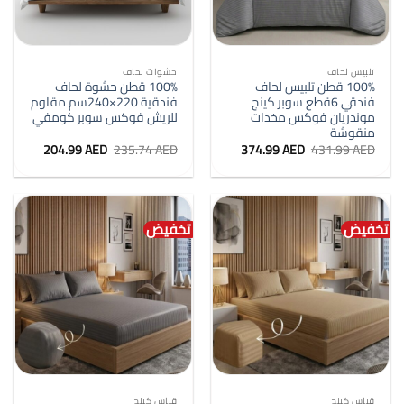
تلبيس لحاف
حشوات لحاف
100% قطن تلبيس لحاف
100% قطن حشوة لحاف
فندقي 6قطع سوبر كينج
فندقية 220×240سم مقاوم
موندريان فوكس مخدات
للريش فوكس سوبر كومفي
منقوشة
السعر
السعر
السعر
السعر
204.99
AED
235.74
AED
374.99
AED
431.99
AED
الأصلي
الحالي
الأصلي
الحالي
هو:
هو:
هو:
هو:
204.99 AED.
235.74 AED.
374.99 AED.
431.99 AED.
تخفيض
تخفيض
قياس كينج
قياس كينج