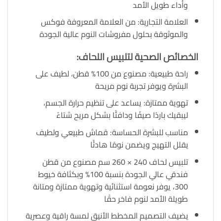
وأداء طويل الأمد
العلامة التجارية: من العلامة المعروفة فوكس
والموثوقة بحلول مفروشات النوم عالية الجودة
الخصائص الصحية لتلبيس اللحاف:
راحة طبيعية: مصنوع من 100% قطن، لطيف على
البشرة ويوفر تجربة نوم مريحة
تهوية ممتازة: يساعد على تنظيم حرارة الجسم،
ليبقيك باردًا صيفًا ودافئًا بشكل مريح شتاءً
مناسب للبشرة الحساسة: قماش طبيعي ولطيف
يقلل التهيج ويضمن نومًا هادئًا
تلبيس لحاف 240 × 260 سم مصنوع من قطن
فندقي عالي الجودة بنسبة 100% وبكثافة خيوط
300، يوفر نعومة استثنائية وتهوية ممتازة ومتانة
طويلة الأمد لنوم فاخر حقًا
يضيف التصميم المخطط الأنيق لمسة راقية وعصرية