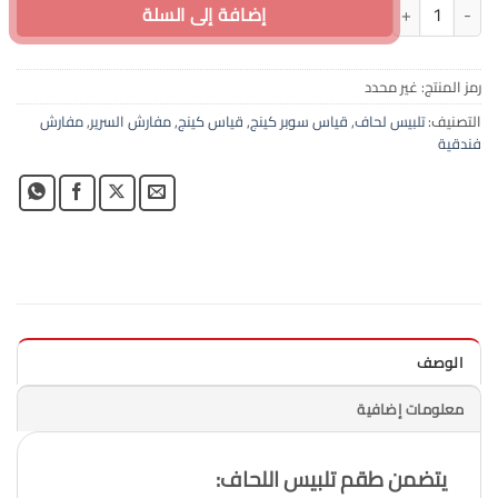
كمية 100% قطن تلبيس لحاف فندقي 6قطع سوبر كينج موندريان فوكس مخدات منقوشة
إضافة إلى السلة
رمز المنتج:
غير محدد
التصنيف:
تلبيس لحاف
,
قياس سوبر كينج
,
قياس كينج
,
مفارش السرير
,
مفارش
فندقية
الوصف
معلومات إضافية
يتضمن طقم تلبيس اللحاف: