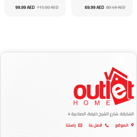
السعر
السعر
السعر
السعر
99.99
AED
115.00
AED
69.99
AED
80.49
AED
الأصلي
الحالي
الأصلي
الحالي
هو:
هو:
هو:
هو:
99.99 AED.
115.00 AED.
69.99 AED.
80.49 AED.
الشارقة، شارع الشيخ خليفة، الصناعية 4
الموقع
اتصل بنا
راسلنا