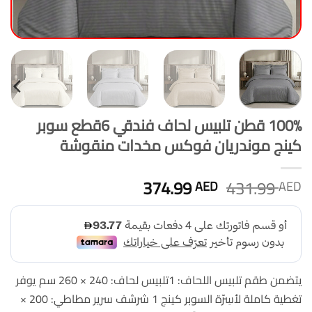
100% قطن تلبيس لحاف فندقي 6قطع سوبر
كينج موندريان فوكس مخدات منقوشة
السعر
السعر
374.99
431.99
AED
AED
الأصلي
الحالي
هو:
هو:
374.99 AED.
431.99 AED.
يتضمن طقم تلبيس اللحاف: 1تلبيس لحاف: 240 × 260 سم يوفر
تغطية كاملة لأسِرّة السوبر كينج 1 شرشف سرير مطاطي: 200 ×