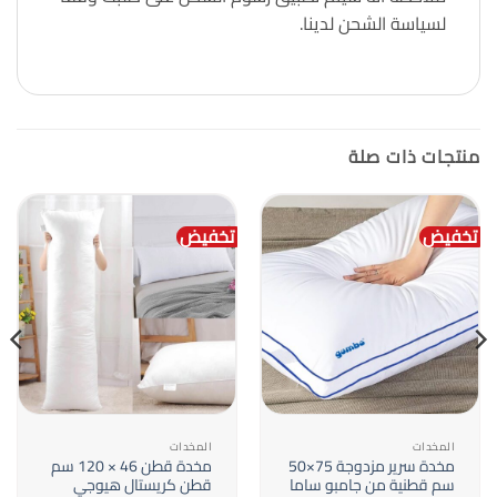
لسياسة الشحن لدينا.
منتجات ذات صلة
تخفيض
تخفيض
المخدات
المخدات
مخدة سرير مزدوجة 75×50
مخدة قطن 46 × 120 سم
سم قطنية من جامبو ساما
قطن كريستال هيوجي