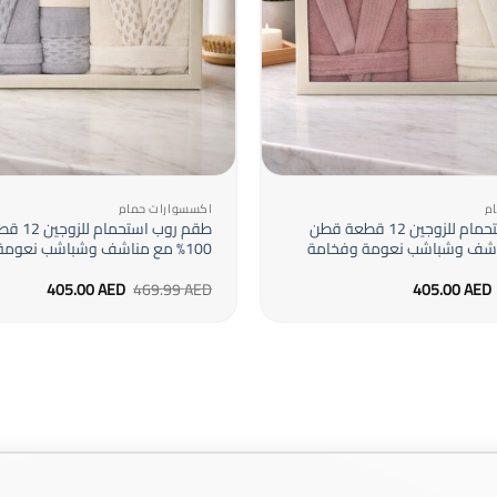
+
م
اكسسوارات حمام
طقم روب استحمام للزوجين 12 قطعة قطن
طقم روب اس
100% مع مناشف وشباشب نعومة وفخامة
السعر
السعر
السعر
السعر
405.00
AED
469.99
AED
405.00
AED
الأصلي
الحالي
الأصلي
الحالي
هو:
هو:
هو:
هو:
405.00 AED.
469.99 AED.
405.00 AED.
469.99 AED.