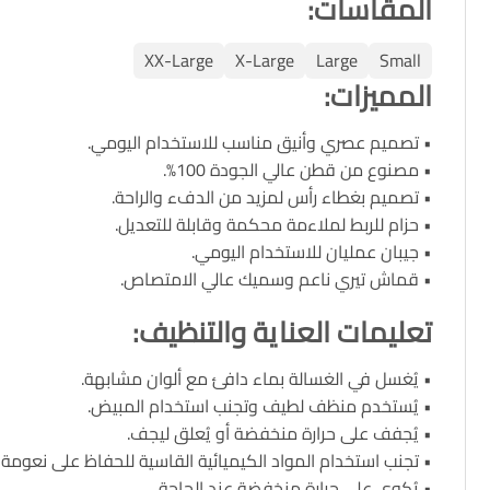
المقاسات
:
XX-Large
X-Large
Large
Small
المميزات
:
• تصميم عصري وأنيق مناسب للاستخدام اليومي.
• مصنوع من قطن عالي الجودة 100%.
• تصميم بغطاء رأس لمزيد من الدفء والراحة.
• حزام للربط لملاءمة محكمة وقابلة للتعديل.
• جيبان عمليان للاستخدام اليومي.
• قماش تيري ناعم وسميك عالي الامتصاص.
تعليمات العناية والتنظيف
:
• يُغسل في الغسالة بماء دافئ مع ألوان مشابهة.
• يُستخدم منظف لطيف وتجنب استخدام المبيض.
• يُجفف على حرارة منخفضة أو يُعلق ليجف.
• تجنب استخدام المواد الكيميائية القاسية للحفاظ على نعومة
• يُكوى على حرارة منخفضة عند الحاجة.