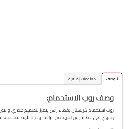
الوصف
معلومات إضافية
وصف روب الاستحمام
:
روب استحمام كريستال بغطاء رأس يتميز بتصميم عصري وأنيق، مصنوع من قطن 100% باستخدام أحدث تقنيات الأقمشة ليمنحك مل
يحتوي على غطاء رأس لمزيد من الراحة، وحزام للربط لملاءمة قا