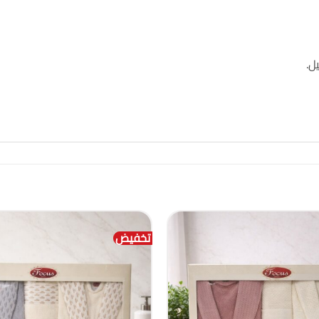
ل.
تخفيض