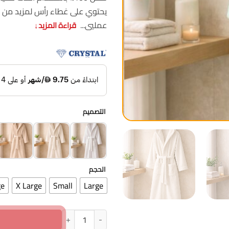
يحتوي على غطاء رأس لمزيد من الرا
عمليي...
قراءة المزيد
↓
التصميم
الحجم
ge
X Large
Small
Large
كمية روب استحمام ناعم بغطاء رأس كريستال 100% قطن جم