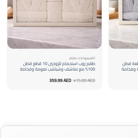
+
+
اكسسوارات حمام
تحمام للزوجين 12 قطعة قطن
طقم روب استحمام للزوجين 10 قطع قطن
100% مع مناشف وشباشب نعومة وفخامة
السعر
السعر
359.99
AED
415.00
AED
الأصلي
الحالي
هو:
هو:
359.99 AED.
415.00 AED.