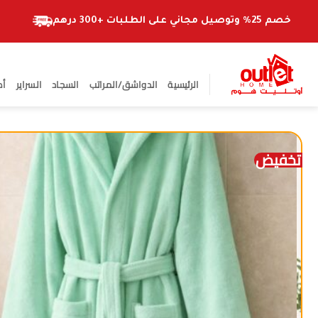
خطي
لمحتوى
خصم 25% وتوصيل مجاني على الطلبات +300 درهم
الرئيسية
الدواشق/المراتب
السجاد
السراير
أط
تخفيض