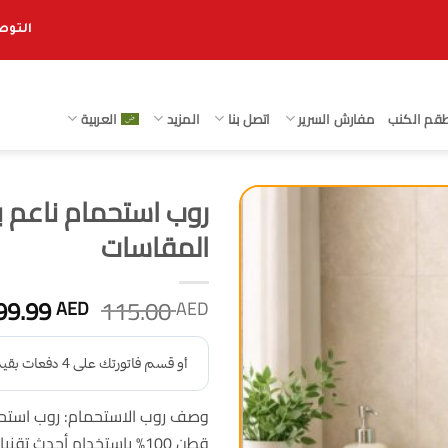
التوصيل 
قم الكنب
مفارش السرير
اتصل بنا
المزيد
العربية
المقاسات
السعر
99.99
115.00
AED
AED
الأصلي
هو:
115.00 AED.
وصف روب الاستحمام: روب استحم
قطن 100% باستخدام أحدث 