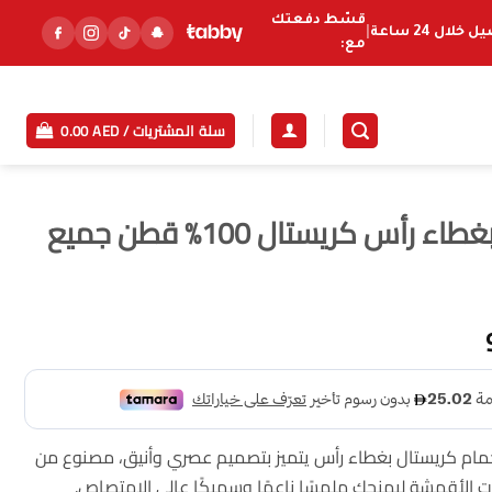
قسّط دفعتك
خلال 24 ساعة
|
مع:
سلة المشتريات /
AED
0.00
روب استحمام ناعم بغطاء رأس كريستال 100% قطن جميع
السعر
الحالي
هو:
99.99 AED.
ام كريستال بغطاء رأس يتميز بتصميم عصري وأنيق، مصنوع من
تقنيات الأقمشة ليمنحك ملمسًا ناعمًا وسميكًا عالي الامتصاص.