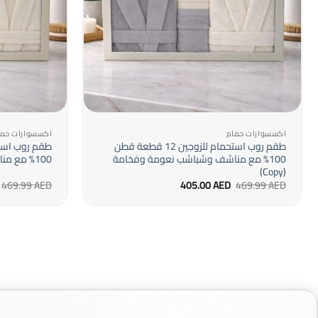
+
اكسسوارات حمام
اكسسوارات حما
طقم روب استحمام للزوجين 12 قطعة قطن
100% مع مناشف وشباشب نعومة وفخامة
100% مع مناشف وشباشب نعومة وفخامة
(Copy)
السعر
السعر
469.99
AED
405.00
AED
469.99
AED
الأصلي
الحالي
هو:
هو:
405.00 AED.
469.99 AED.