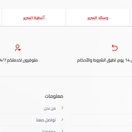
وسائد السرير
أغطية السرير
حكام
متوفرون لخدمتكم 24/7
معلومات
من نحن
تواصل معنا
معارضنا