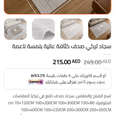
سجاد تركي صدف كثافة عالية بلمسة ناعمة
السعر
السعر
215.00
249.00
AED
AED
الأصلي
الحالي
هو:
هو:
215.00 AED.
249.00 AED.
اسم المنتج والمقاس: سجاد صدف صُنع في تركيا المقاسات
المتوفرة: 80×150 cm 70×120CM 100×200CM 100×300CM
100×400CM 150×220CM 200×300CM 250×350CM