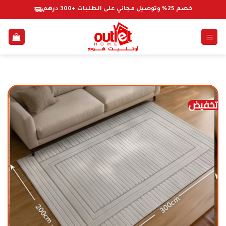
خطي
خصم 25% وتوصيل مجاني على الطلبات +300 درهم
لمحتوى
تخفيض