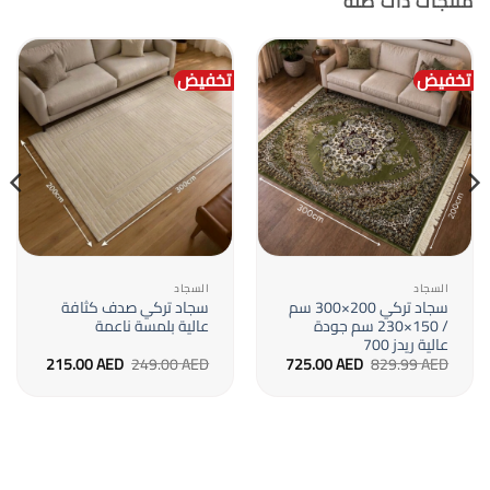
منتجات ذات صلة
تخفيض
تخفيض
السجاد
السجاد
سجاد تركي 200×300 سم
سجاد تركي صدف كثافة
/ 150×230 سم جودة
عالية بلمسة ناعمة
عالية ريدز 700
السعر
السعر
السعر
السعر
215.00
AED
249.00
AED
725.00
AED
829.99
AED
الأصلي
الحالي
الأصلي
الحالي
هو:
هو:
هو:
هو:
215.00 AED.
249.00 AED.
725.00 AED.
829.99 AED.