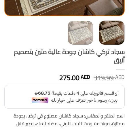
سجاد تركي كاشان جودة عالية متين بتصميم
أنيق
السعر
السعر
275.00
319.99
AED
AED
الأصلي
الحالي
هو:
هو:
275.00 AED.
319.99 AED.
اسم المنتج والمقاس: سجاد كاشان مصنوع في تركيا، بجودة
ممتازة، مواد مقاومة للثبات اللوني، مضاد للماء، وغير قابل