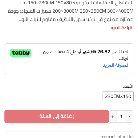
للاشتعال. المقاسات المتوفرة: 80×150 cm 150×230CM
200×300CM 250×350CM 300×400CM مميزات السجاد: جودة
ممتازة مصنوع في تركيا سهل التنظيف مقاوم للثبات اللو...
قراءة المزيد
↓
الأبعاد
150×230CM
كمية سجاد تركي كاشان جودة عالية متين بتصميم أنيق
إضافة إلى السلة
رمز المنتج:
غير محدد