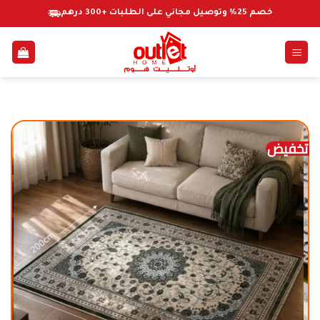
خطي
خصم 25% وتوصيل مجاني على الطلبات +300 درهم
لمحتوى
تخفيض