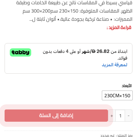
قياسي بسيط في المقاسات ناتج عن طبيعة الخامات وطبقة
الظهر. المقاسات المتوفرة: 150×230 سم200×300 سم
المميزات: • صناعة تركية بجودة عالية.• ألوان ثابتة ل...
قراءة المزيد
↓
الأبعاد
150×230CM
كمية سجاد تركي 200×300 سم / 150×230 سم جودة عالية أطلس
إضافة إلى السلة
رمز المنتج:
غير محدد