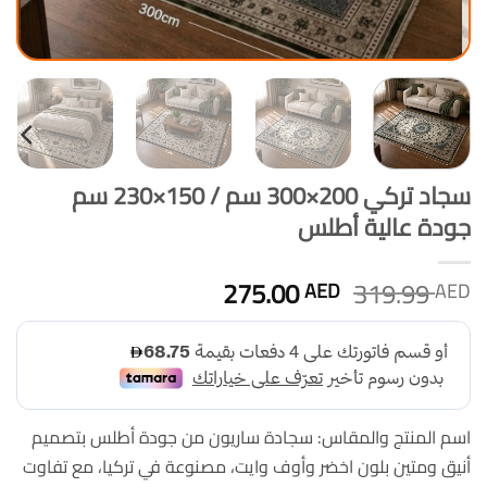
سجاد تركي 200×300 سم / 150×230 سم
جودة عالية أطلس
السعر
السعر
275.00
319.99
AED
AED
الأصلي
الحالي
هو:
هو:
275.00 AED.
319.99 AED.
اسم المنتج والمقاس: سجادة ساريون من جودة أطلس بتصميم
أنيق ومتين بلون اخضر وأوف وايت، مصنوعة في تركيا، مع تفاوت