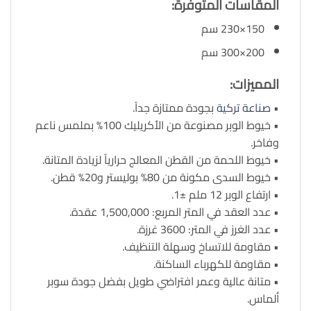
المقاسات المتوفرة:
150×230 سم
200×300 سم
المميزات:
•
صناعة تركية
بجودة ممتازة جداً.
• خيوط الوبر مصنوعة من الأكريليك 100% بملمس ناعم
وفاخر.
• خيوط اللحمة من القطن المعالج حرارياً لزيادة المتانة.
• خيوط السدى مكونة من 80% بوليستر و20% قطن.
• ارتفاع الوبر 12 ملم ±1.
• عدد العقد في المتر المربع: 1,500,000 عقدة.
• عدد الغرز في المتر: 3600 غرزة.
• مقاومة للاتساخ وسهلة التنظيف.
• مقاومة للكهرباء الساكنة.
• متانة عالية وعمر افتراضي طويل بفضل جودة سوبر
ألماس.