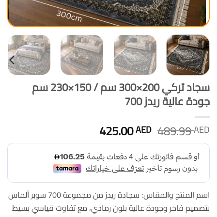
سجاد تركي 200×300 سم / 150×230 سم
جودة عالية ريدز 700
السعر
السعر
425.00
489.99
AED
AED
الأصلي
الحالي
هو:
هو:
425.00 AED.
489.99 AED.
اسم المنتج والمقاس: سجادة ريدز من مجموعة 700 سوبر ألماس
بتصميم فاخر وجودة عالية بلون رمادي، مع تفاوت قياسي بسيط