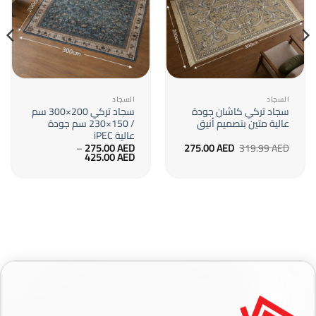
السجاد
السجاد
سجاد تركي كاشان جودة
سجاد تركي 200×300 سم
عالية متين بتصميم أنيق
/ 150×230 سم جودة
عالية iPEC
السعر
السعر
–
275.00
AED
275.00
AED
319.99
AED
الأصلي
الحالي
نطاق
425.00
AED
هو:
هو:
السعر:
319.99 AED.
275.00 AED.
من
خلال