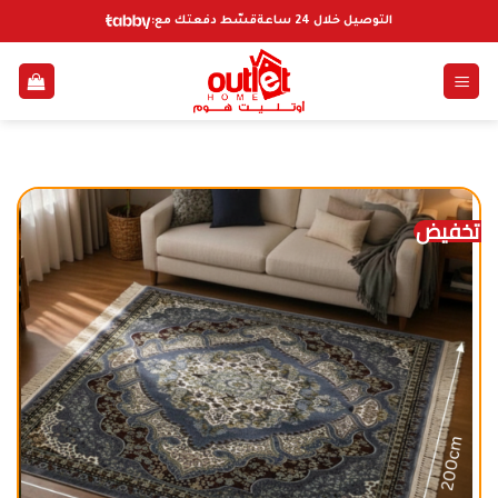
خطي
التوصيل خلال 24 ساعة
قسّط دفعتك مع:
لمحتوى
تخفيض