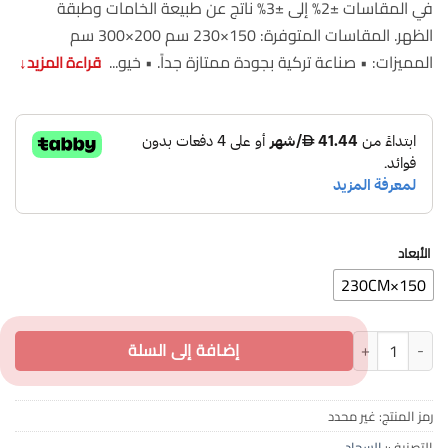
في المقاسات ±2% إلى ±3% ناتج عن طبيعة الخامات وطبقة
الظهر. المقاسات المتوفرة: 150×230 سم 200×300 سم
المميزات: • صناعة تركية بجودة ممتازة جداً. • خيو...
قراءة المزيد
↓
الأبعاد
150×230CM
كمية سجاد تركي 200×300 سم / 150×230 سم جودة عالية ريدز 700
إضافة إلى السلة
رمز المنتج:
غير محدد
التصنيف:
السجاد