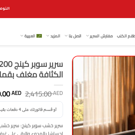
التوصيل 
قم الكنب
مفارش السرير
اتصل بنا
المزيد
العربية
الكثافة مغلف بق
السعر
0.00
2,415.00
AED
AED
الأصلي
هو:
415.00 AED.
سرير خشب سوبر كينج: سرير خشب 