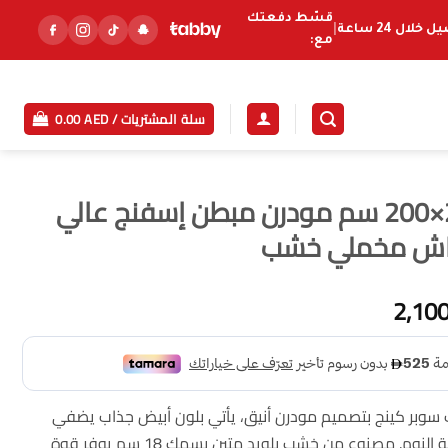
قسّط دفعتك
خلال 24 ساعة
|
مع:
سلة المشتريات /
AED
0.00
سرير سوبر كينج 200×200 سم مودرن مبطن إسفنج عالي
ماش مخملي خشب
السعر
2,10
الحالي
هو:
2,100.00 AED.
2,
سوبر كينج بتصميم مودرن أنيق، يأتي بلون أبيض جذاب يضفي
إحساسًا بالهدوء والرقي على غرفة النوم. مصنوع من خشب بلويد متين بسمك 18 سم يوفر قوة