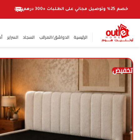
خطي
لمحتوى
خصم 25% وتوصيل مجاني على الطلبات +300 درهم
الرئيسية
الدواشق/المراتب
السجاد
السراير
أط
تخفيض