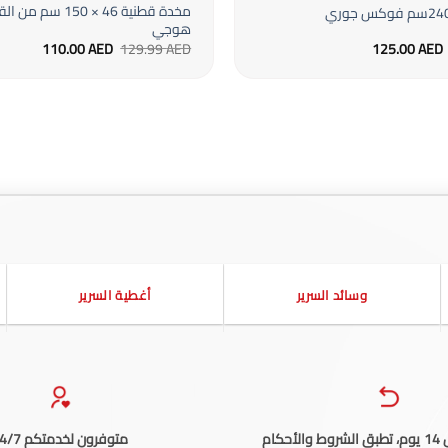
مخدة قطنية 46 × 150
هوجي
السعر
السعر
السعر
السعر
110.00
AED
129.99
AED
125.00
AED
الأصلي
الحالي
الأصلي
الحالي
هو:
هو:
هو:
هو:
110.00 AED.
129.99 AED.
125.00 AED.
149.00 AED.
وسائد السرير
أغطية السرير
حكام
متوفرون لخدمتكم 24/7