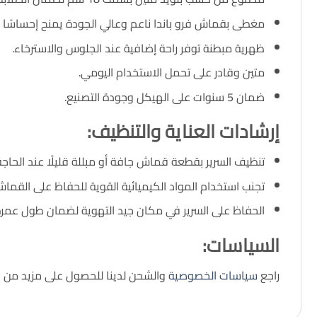
مغطى بقماش فرو باندا ناعم وعالي الجودة يمنح إحساسًا 
ظهرية مبطنة توفر راحة إضافية عند الجلوس والاسترخاء.
متين وقادر على تحمل الاستخدام اليومي.
ضمان 5 سنوات على الهيكل وجودة التصنيع.
إرشادات العناية والتنظيف:
تنظيف السرير بقطعة قماش جافة أو مبللة قليلًا عند الحاجة
تجنب استخدام المواد الكيميائية القوية للحفاظ على القم
الحفاظ على السرير في مكان جيد التهوية لضمان طول عمره
السياسات:
راجع
سياسات الخصوصية
والشحن لدينا للحصول على مزيد من ا