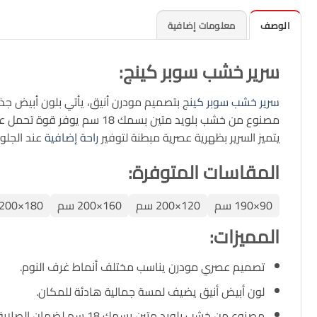
الوصف
معلومات إضافية
سرير خشب سوبر كينج:
سرير خشب سوبر كين
ج بتصميم مودرن أنيق، يأتي بلون أبيض جذ
مصنوع من خشب بلويد متين بسمك 18 سم يوفر قوة تحمل عالية وثبات ممتاز، ومغطى بقماش فرو باندا عالي الجودة يتميز بالنعومة والمظهر الفاخر مع تحمل ممتاز للاستخدام اليومي.
يتميز السرير بظهرية عصرية مبطنة لتوفير
راحة إضافية
عند الجلو
المقاسات المتوفرة:
90×190 سم
120×200 سم
160×200 سم
180×200 سم
المميزات
:
تصميم عصري مودرن يناسب مختلف أنماط غرف النوم.
لون أبيض أنيق يضيف لمسة جمالية هادئة للمكان.
مصنوع من خشب بلويد متين بسمك 18 سم لضمان الصلابة وطول العمر.