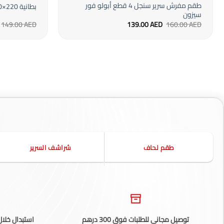
طقم مفرش سرير سنجل 4 قطع أبولو فور
بطانية 220×240سم فوكس جوري
سيزون
السعر
السعر
149.00
AED
139.00
AED
160.00
AED
الأصلي
الحالي
هو:
هو:
139.00 AED.
160.00 AED.
طقم لحاف
شراشف السرير
توصيل مجاني للطلبات فوق 300 درهم
استبدال خلال 14 يوم، تطبق الشروط والأ