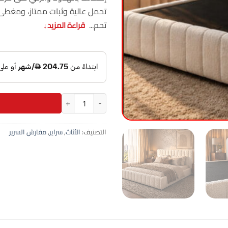
تحمل عالية وثبات ممتاز، ومغطى 
تحم...
قراءة المزيد
↓
كمية سرير سوبر كينج 200×200 سم مودرن مبطن إسفنج عالي الكثافة مغلف بقماش مخملي خشب
التصنيف:
الأثاث
,
سراير
,
مفارش السرير