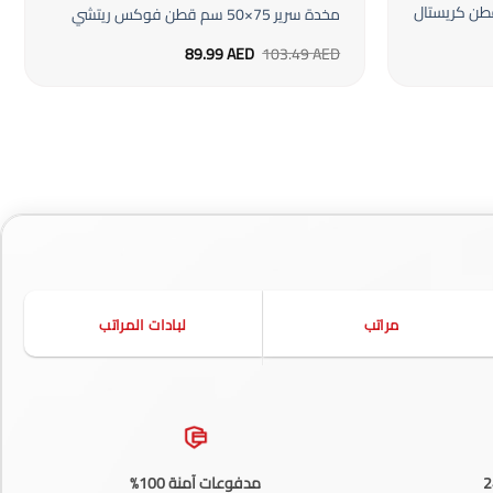
 سم من القطن كريستال
مخدة سرير 75×50 سم قطن فوكس ريتشي
السعر
السعر
89.99
AED
103.49
AED
الأصلي
الحالي
هو:
هو:
89.99 AED.
103.49 AED.
مراتب
لبادات المراتب
مدفوعات آمنة 100%