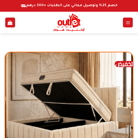
خطي
خصم 25% وتوصيل مجاني على الطلبات +300 درهم
لمحتوى
تخفيض