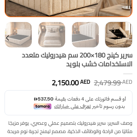
سرير كينج 180×200 سم هيدروليك متعدد
الاستخدامات خشب بلويد
السعر
السعر
2,150.00
2,479.99
AED
AED
الأصلي
الحالي
هو:
هو:
2,150.00 AED.
2,479.99 AED.
وصف السرير: سرير هيدروليك بتصميم عملي وعصري، يوفر مزيجًا
مثاليًا من الراحة والوظائف الذكية. مصمم ليمنح تجربة نوم مريحة