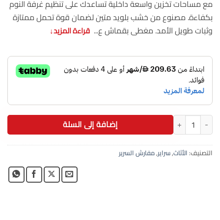
مع مساحات تخزين واسعة داخلية تساعدك على تنظيم غرفة النوم
بكفاءة. مصنوع من خشب بلويد متين لضمان قوة تحمل ممتازة
وثبات طويل الأمد. مغطى بقماش ع...
قراءة المزيد
↓
كمية سرير كينج 180×200 سم هيدروليك متعدد الاستخدامات خشب بلويد
إضافة إلى السلة
التصنيف:
الأثاث
,
سراير
,
مفارش السرير