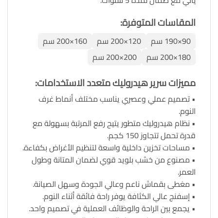
يأتي مع ضمان لمدة 5 سنوات.
المقاسات المتوفرة:
90×190 سم
120×200 سم
160×200 سم
180×200 سم
200×200 سم
مميزات سرير هيدروليك متعدد الاستخدامات
:
• تصميم عملي وعصري يناسب مختلف أنماط غرف
النوم.
• نظام هيدروليك متطور يتيح رفع المرتبة بسهولة مع
قدرة تحمل تتجاوز 150 كجم.
• مساحات تخزين داخلية واسعة لتنظيم الأغراض بكفاءة.
• مصنوع من خشب بلويد قوي لضمان المتانة وطول
العمر.
• مغطى بقماش ناعم وعالي الجودة وسهل الصيانة.
• إسفنج عالي الكثافة يوفر راحة فائقة أثناء النوم.
• يجمع بين الراحة والوظائف العملية في تصميم واحد.