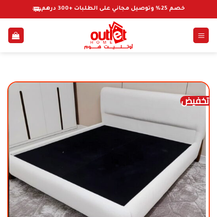
خطي
خصم 25% وتوصيل مجاني على الطلبات +300 درهم
لمحتوى
تخفيض