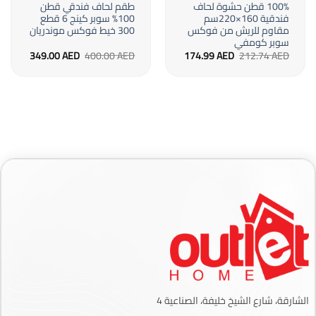
100% قطن حشوة لحاف
طقم لحاف فندقي قطن
فندقية 160×220سم
100% سوبر كينج 6 قطع
مقاوم للريش من فوكس
300 خيط فوكس موندريان
سوبر كومفي
السعر
السعر
السعر
السعر
349.00
AED
400.00
AED
174.99
AED
212.74
AED
الأصلي
الحالي
الأصلي
الحالي
هو:
هو:
هو:
هو:
349.00 AED.
400.00 AED.
174.99 AED.
212.74 AED.
الشارقة، شارع الشيخ خليفة، الصناعية 4