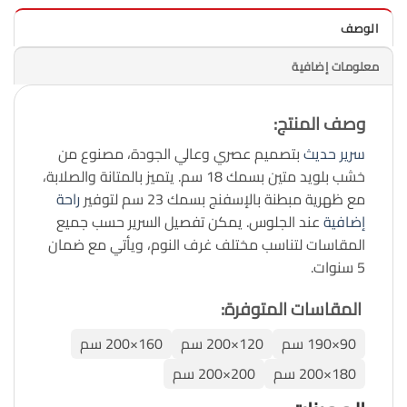
الوصف
معلومات إضافية
وصف المنتج
:
سرير حديث
بتصميم عصري وعالي الجودة، مصنوع من
خشب بلويد متين بسمك 18 سم. يتميز بالمتانة والصلابة،
مع ظهرية مبطنة بالإسفنج بسمك 23 سم لتوفير
راحة
إضافية
عند الجلوس. يمكن تفصيل السرير حسب جميع
المقاسات لتناسب مختلف غرف النوم، ويأتي مع ضمان
5 سنوات.
المقاسات المتوفرة:
90×190 سم
120×200 سم
160×200 سم
180×200 سم
200×200 سم