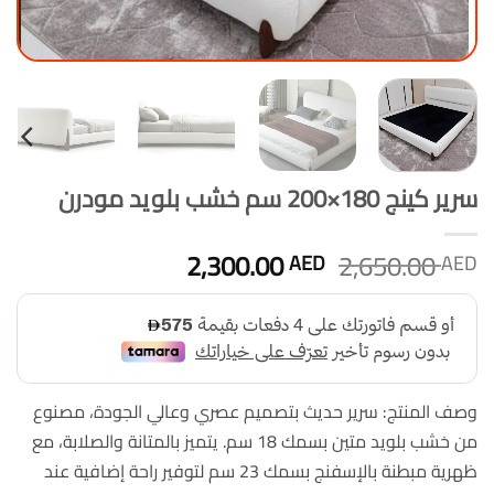
سرير كينج 180×200 سم خشب بلويد مودرن
السعر
السعر
2,300.00
2,650.00
AED
AED
الأصلي
الحالي
هو:
هو:
2,300.00 AED.
2,650.00 AED.
وصف المنتج: سرير حديث بتصميم عصري وعالي الجودة، مصنوع
من خشب بلويد متين بسمك 18 سم. يتميز بالمتانة والصلابة، مع
ظهرية مبطنة بالإسفنج بسمك 23 سم لتوفير راحة إضافية عند