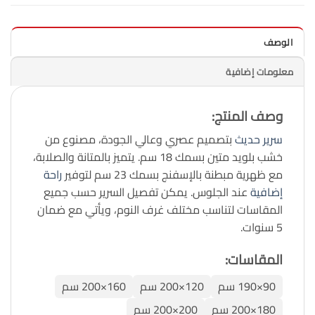
الوصف
معلومات إضافية
وصف المنتج
:
سرير حديث
بتصميم عصري وعالي الجودة، مصنوع من
خشب بلويد متين بسمك 18 سم. يتميز بالمتانة والصلابة،
مع ظهرية مبطنة بالإسفنج بسمك 23 سم لتوفير
راحة
إضافية
عند الجلوس. يمكن تفصيل السرير حسب جميع
المقاسات لتناسب مختلف غرف النوم، ويأتي مع ضمان
5 سنوات.
المقاسات:
90×190 سم
120×200 سم
160×200 سم
180×200 سم
200×200 سم