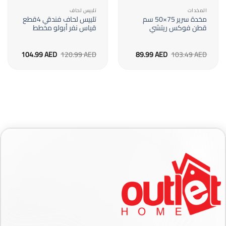
المخدات
تلبيس لحاف
مخدة سرير 75×50 سم
تلبيس لحاف فندقي 4قطع
قطن فوكس ريتشي
قياس نفر أبولو مخطط
السعر
السعر
السعر
السعر
104.99
AED
120.99
AED
89.99
AED
103.49
AED
الأصلي
الحالي
الأصلي
الحالي
هو:
هو:
هو:
هو:
104.99 AED.
120.99 AED.
89.99 AED.
103.49 AED.