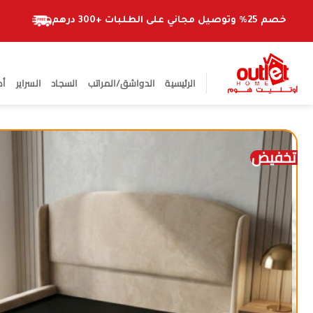
خطي
لمحتوى
خصم 25% وتوصيل مجاني على الطلبات +300 درهم
الرئيسية
الدواشق/المراتب
السجاد
السراير
أط
تخفيض