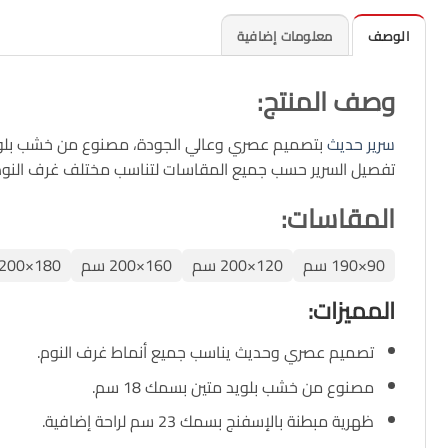
الوصف
معلومات إضافية
وصف المنتج
:
سرير حديث
بتصميم عصري وعالي الجودة، مصنوع من خشب بلويد متين بسمك 18 سم. يتميز بالمتانة والصلابة، مع ظهرية مب
تفصيل السرير حسب جميع المقاسات لتناسب مختلف غرف النوم، ويأت
المقاسات:
90×190 سم
120×200 سم
160×200 سم
180×200 سم
المميزات
:
تصميم عصري وحديث يناسب جميع أنماط غرف النوم.
مصنوع من خشب بلويد متين بسمك 18 سم.
ظهرية مبطنة بالإسفنج بسمك 23 سم لراحة إضافية.