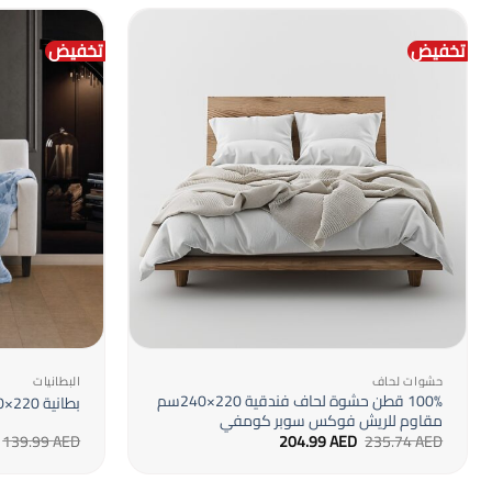
تخفيض
تخفيض
+
حشوات لحاف
البطانيات
100% قطن حشوة لحاف فندقية 220×240سم
بطانية 220×240سم فوكس نسمه
مقاوم للريش فوكس سوبر كومفي
السعر
السعر
139.99
AED
204.99
AED
235.74
AED
الأصلي
الحالي
هو:
هو:
204.99 AED.
235.74 AED.