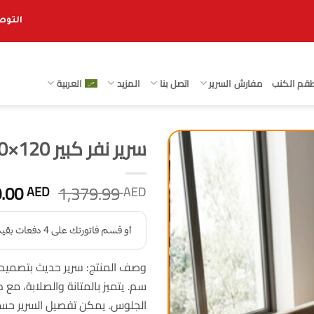
التوصيل 
قم الكنب
مفارش السرير
اتصل بنا
المزيد
العربية
سرير نفر كبير 120×200 سم سرير خشب مودرن بلويد
السعر
0.00
1,379.99
AED
AED
الأصلي
هو:
379.99 AED.