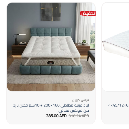
تخفيض
+
+
قياس كوين
مخدة اسفينجية متعددة الأوضاع 65×45/12×4
لباد مرتبة مطاطي 160×200 + 10سم قطن بارد
من فوكس فندقي
السعر
السعر
285.00
AED
316.24
AED
الأصلي
الحالي
هو:
هو:
285.00 AED.
316.24 AED.