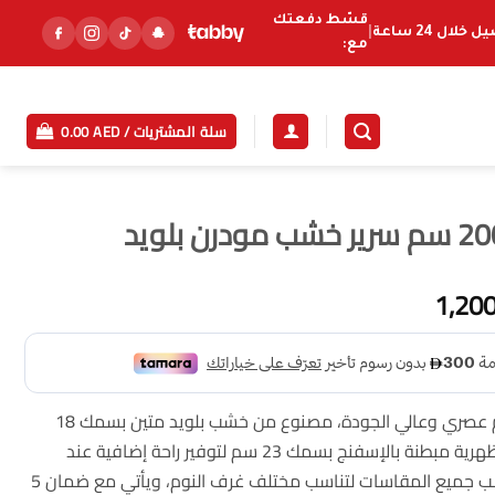
قسّط دفعتك
خلال 24 ساعة
|
مع:
سلة المشتريات /
AED
0.00
السعر
1,20
الحالي
هو:
1,200.00 AED.
1,
وصف المنتج: سرير حديث بتصميم عصري وعالي الجودة، مصنوع من خشب بلويد متين بسمك 18
سم. يتميز بالمتانة والصلابة، مع ظهرية مبطنة بالإسفنج بسمك 23 سم لتوفير راحة إضافية عند
الجلوس. يمكن تفصيل السرير حسب جميع المقاسات لتناسب مختلف غرف النوم، ويأتي مع ضمان 5