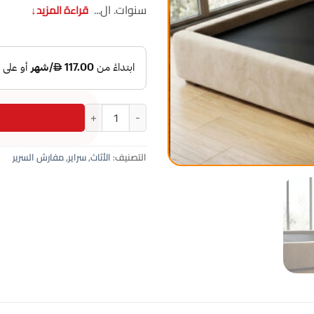
سنوات. ال...
قراءة المزيد
↓
كمية سرير نفر كبير 120x200 سم سرير خشب مودرن بلويد
التصنيف:
الأثاث
,
سراير
,
مفارش السرير