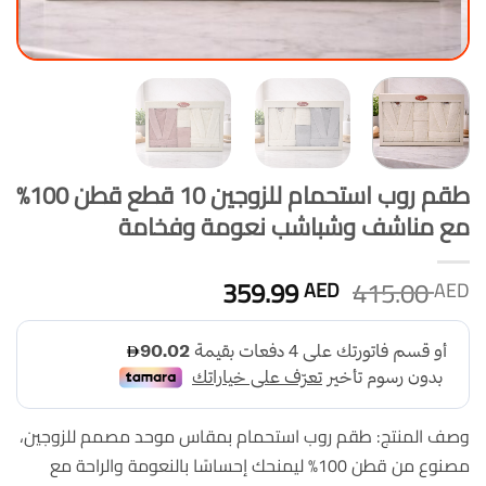
طقم روب استحمام للزوجين 10 قطع قطن 100%
مع مناشف وشباشب نعومة وفخامة
السعر
السعر
359.99
415.00
AED
AED
الأصلي
الحالي
هو:
هو:
359.99 AED.
415.00 AED.
وصف المنتج: طقم روب استحمام بمقاس موحد مصمم للزوجين،
مصنوع من قطن 100% ليمنحك إحساسًا بالنعومة والراحة مع