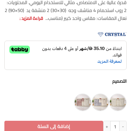
قدرة عالية على الامتصاص، مثالي للاستخدام اليومي. المحتويات:
2 روب استحمام 4 مناشف وجه (30×30) 2 منشفة يد (50×90) 2
نعال المقاسات: مقاس واحد كبير (مناسب...
قراءة المزيد
↓
التصميم
كمية طقم روب استحمام للزوجين 10 قطع قطن 100% مع مناشف وشباشب نعومة وفخامة
إضافة إلى السلة