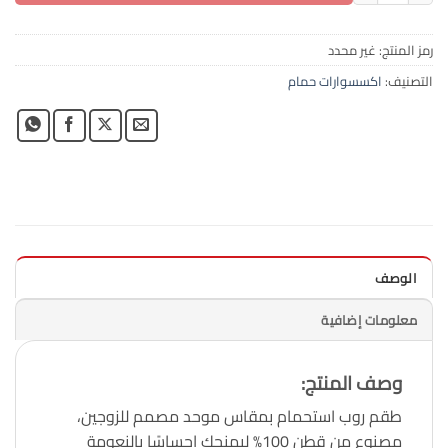
رمز المنتج:
غير محدد
التصنيف:
اكسسوارات حمام
الوصف
معلومات إضافية
وصف المنتج
:
طقم روب استحمام بمقاس موحد مصمم للزوجين،
مصنوع من قطن 100% ليمنحك إحساسًا بالنعومة