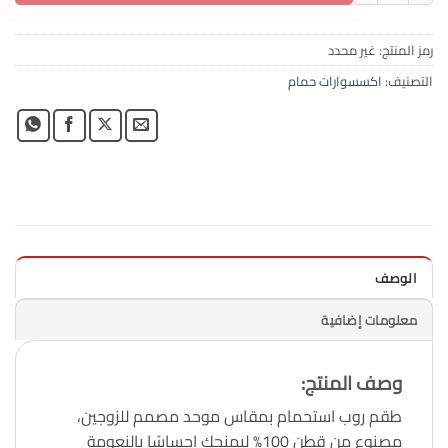
رمز المنتج:
غير محدد
التصنيف:
اكسسوارات حمام
الوصف
معلومات إضافية
وصف المنتج
:
طقم روب استحمام بمقاس موحد مصمم للزوجين،
مصنوع من قطن 100% ليمنحك إحساسًا بالنعومة