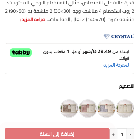
قدرة عالية على الامتصاص، مثالي للاستخدام اليومي. المحتويات:
2 روب استحمام 4 مناشف وجه (30×30) 2 منشفة يد (50×90) 2
منشفة كبيرة (70×140) 2 نعال المقاسات...
قراءة المزيد
↓
التصميم
كمية طقم روب استحمام للزوجين 12 قطعة قطن 100% مع مناشف وشباشب نعومة وفخامة
إضافة إلى السلة