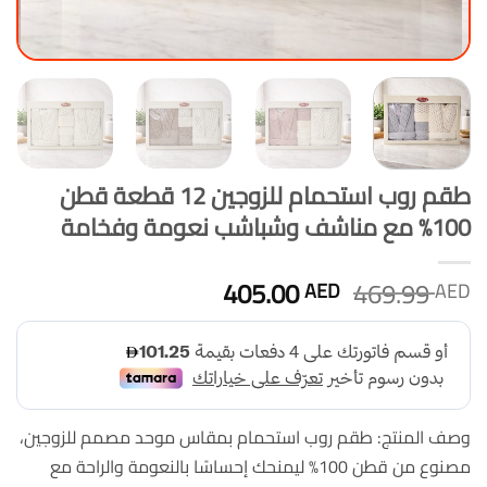
طقم روب استحمام للزوجين 12 قطعة قطن
100% مع مناشف وشباشب نعومة وفخامة
السعر
السعر
405.00
469.99
AED
AED
الأصلي
الحالي
هو:
هو:
405.00 AED.
469.99 AED.
وصف المنتج: طقم روب استحمام بمقاس موحد مصمم للزوجين،
مصنوع من قطن 100% ليمنحك إحساسًا بالنعومة والراحة مع