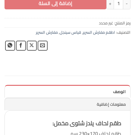
كمية طقم لحاف سنجل 4 قطع مخمل يلدز شتوى
إضافة إلى السلة
رمز المنتج:
غير محدد
التصنيف:
اطقم مفارش السرير
,
قياس سينجل
,
مفارش السرير
الوصف
معلومات إضافية
طقم لحاف يلدز شتوى مخمل
:
طقم لحاف 170×230 سم