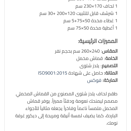
1 لحاف 170×230 سم
1 شرشف قابل للتثبيت 120×200 +30 سم
1 غطاء مخدة 50×75+5 سم
1 أغطية مخدة 50×75 سم
المميزات الرئيسية
:
المقاس
: 240×260 سم بحجم نفر
الخامة
: قماش مخمل
التصميم
: يلدز شتوى
المتانة:
حاصل على شهادة
ISO9001:2015
الماركة:
فوكس
طقم لحاف يلدز شتوى المصنوع من القماش المخملي
مصمم ليمنحك نعومة ودفئاً مميزاً. يوفر قماش
المخمل ملمساً ناعماً وفاخراً يجعله مثالياً للأجواء
الباردة، كما يضيف لمسة أنيقة ومريحة إلى ديكور غرفة
نومك.