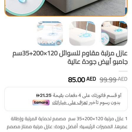
عازل مرتبة مقاوم للسوائل 120×200+35سم
جامبو أبيض جودة عالية
السعر
السعر
85.00
99.99
AED
AED
الأصلي
الحالي
هو:
هو:
85.00 AED.
99.99 AED.
1 عازل مرتبة 120×200+35 سم مصمم لحماية المرتبة وإطالة
عمرها. المميزات الرئيسية: أفضل جودة: عازل مرتبة ممتاز مصمم