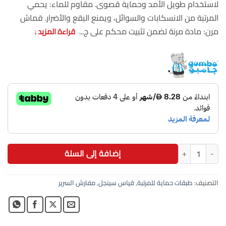
لاستخدام طويل الأمد وحماية قصوى. مقاوم للماء: يحمي
المرتبة من الانسكابات والسوائل، ويمنع البقع والأضرار. قماش
مرن: مادة مرنة تضمن تثبيت محكم على ج...
قراءة المزيد
↓
كمية عازل مرتبة مقاوم للسوائل 120×200+35سم جامبو أبيض جودة عالية
إضافة إلى السلة
التصنيف:
طبقات حماية للمرتبة
,
قياس سينجل
,
مفارش السرير