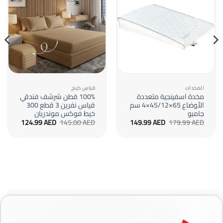
المخدات
قياس كينج
مخدة اسفينجية متعددة
100% قطن شرشف فندقي
الأوضاع 65×45/12×4 سم
قياس نفرين 3 قطع 300
جامبو
خيط فوكس موندريان
السعر
السعر
السعر
السعر
124.99
AED
145.00
AED
149.99
AED
179.99
AED
الأصلي
الحالي
الأصلي
الحالي
هو:
هو:
هو:
هو:
124.99 AED.
145.00 AED.
149.99 AED.
179.99 AED.