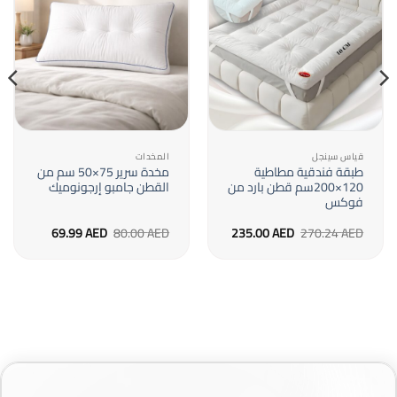
قياس سينجل
المخدات
طبقة فندقية مطاطية
مخدة سرير 75×50 سم من
120×200سم قطن بارد من
القطن جامبو إرجونوميك
فوكس
السعر
السعر
السعر
السعر
69.99
AED
80.00
AED
235.00
AED
270.24
AED
الأصلي
الحالي
الأصلي
الحالي
هو:
هو:
هو:
هو:
69.99 AED.
80.00 AED.
235.00 AED.
270.24 AED.