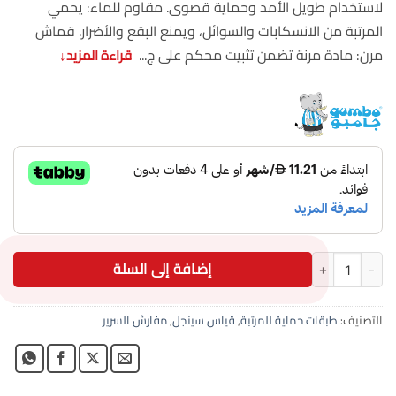
لاستخدام طويل الأمد وحماية قصوى. مقاوم للماء: يحمي
المرتبة من الانسكابات والسوائل، ويمنع البقع والأضرار. قماش
مرن: مادة مرنة تضمن تثبيت محكم على ج...
قراءة المزيد
↓
كمية عازل مرتبة مقاوم للسوائل 200×200+35سم جامبو أبيض جودة عالية
إضافة إلى السلة
التصنيف:
طبقات حماية للمرتبة
,
قياس سينجل
,
مفارش السرير