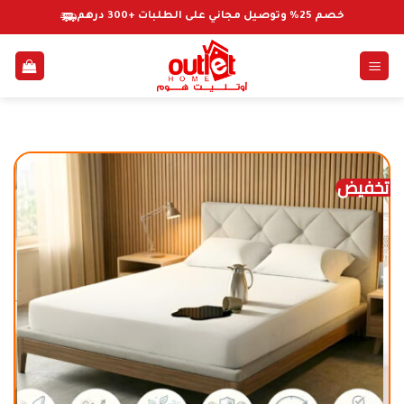
خطي
خصم 25% وتوصيل مجاني على الطلبات +300 درهم
لمحتوى
تخفيض