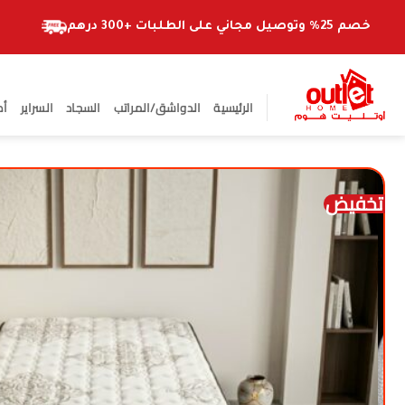
خطي
لمحتوى
خصم 25% وتوصيل مجاني على الطلبات +300 درهم
الرئيسية
الدواشق/المراتب
السجاد
السراير
أط
تخفيض