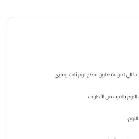
.
.
.