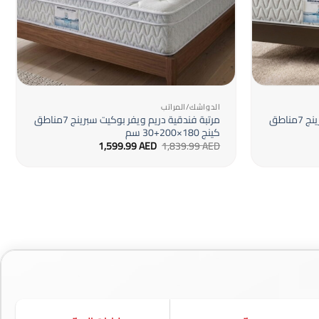
+
+
الدواشك/المراتب
مرتبة فندقية دريم ويفر بوكيت سبرينج 7مناطق
مرتبة فندقية دريم ويفر بوكيت سبرينج 7مناطق
كينج 180×200+30 سم
ر
السعر
السعر
1,599.99
AED
1,839.99
AED
لي
الأصلي
الحالي
هو:
هو:
1,599.99 AED.
1,839.99 AED.
1,399.9