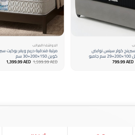
+
ب
الدواشك/المراتب
سبرينج كولر سينس نوابض
امبو
كوين 150×200+30 سم
السعر
السعر
السعر
السع
1,399.99
AED
1,599.99
AED
799.99
AED
الأصلي
الحالي
الأصلي
الحا
هو:
هو:
هو:
هو:
9 AED.
1,599.99 AED.
799.99 AED.
919.99 AED.