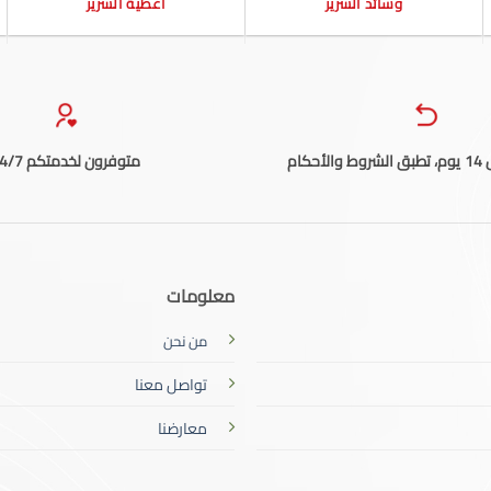
وسائد السرير
أغطية السرير
حكام
متوفرون لخدمتكم 24/7
معلومات
من نحن
تواصل معنا
معارضنا