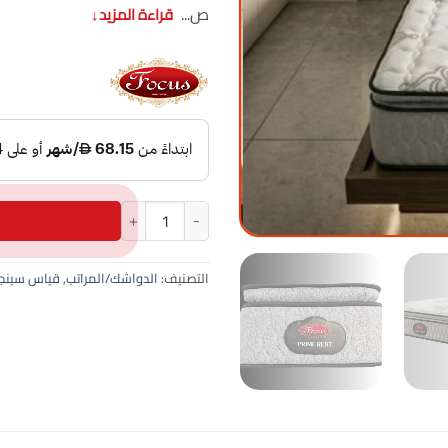
ص...
قراءة المزيد
↓
كمية مرتبة برايم رست نوابض بونيل سنجل 120×200+
التصنيف:
الدواشك/المراتب
,
قياس سينج