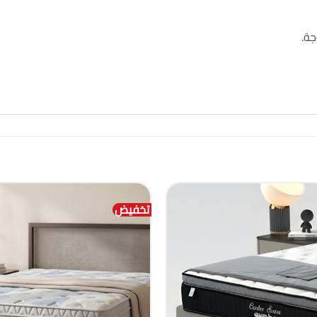
جة
.
تخفيض