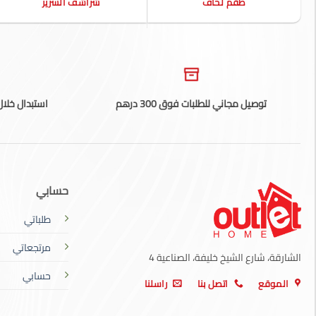
طقم لحاف
شراشف السرير
توصيل مجاني للطلبات فوق 300 درهم
استبدال خلال 14 يوم، تطبق الشروط والأ
حسابي
طلباتي
مرتجعاتي
الشارقة، شارع الشيخ خليفة، الصناعية 4
حسابي
الموقع
اتصل بنا
راسلنا