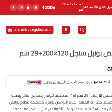
قسّط دفعتك
خلال 24 ساعة
|
مع:
سلة المشتريات /
AED
0.00
ل سنجل 120×200+29 سم
السعر
6
الحالي
هو:
699.00 AED.
حجم المرتبة: 120×200+29 سم سنجل الارتفاع: 29 سم (±1) مصممة لتوفير إحساس فاخر وصلب
جسم. مميزات المرتبة: نظام النوابض بونيل: مصممة بنظام نوابض
بونيل عالي التحمل بقطر سلك عريض جداً 2.40 ملم. هذا الهيكل الفولاذي عالي الشد يوفر دعماً