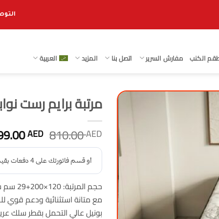
التوصيل 
قم الكنب
مفارش السرير
اتصل بنا
المزيد
العربية
مرتبة برايم رست نوابض بوني
السعر
99.00
810.00
AED
AED
الأصلي
هو:
810.00 AED.
مع متانة استثنائية ودعم قوي لل