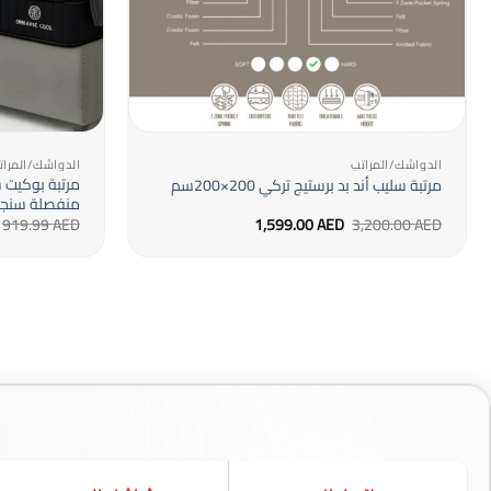
+
الدواشك/المراتب
الدواشك/المرات
مرتبة بوكيت 
مرتبة سليب أند بد برستيج تركي 200×200سم
منفصلة سنجل 100×200+29 سم ج
السعر
السعر
919.99
AED
1,599.00
AED
3,200.00
AED
الأصلي
الحالي
هو:
هو:
1,599.00 AED.
3,200.00 AED.