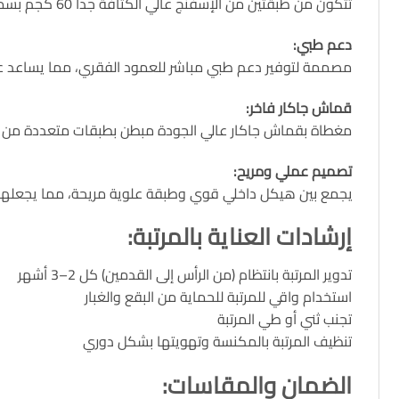
تتكون من طبقتين من الإسفنج عالي الكثافة جداً 60 كجم بسماكة 3 سم على كل جانب، لضمان متانة طويلة الأمد وثبات مستوى الدعم على مر السنين
دعم طبي
:
مصممة لتوفير دعم طبي مباشر للعمود الفقري، مما يساعد ع
قماش جاكار فاخر
:
مغطاة بقماش جاكار عالي الجودة مبطن بطبقات متعددة من الإسفنج بسمك 30 مم للوجه العلوي، يوفر متانة
تصميم عملي ومريح
:
يجمع بين هيكل داخلي قوي وطبقة علوية مريحة، مما يجعلها م
إرشادات العناية بالمرتبة
:
تدوير المرتبة بانتظام (من الرأس إلى القدمين) كل 2–3 أشهر
استخدام واقي للمرتبة للحماية من البقع والغبار
تجنب ثني أو طي المرتبة
تنظيف المرتبة بالمكنسة وتهويتها بشكل دوري
الضمان والمقاسات
: