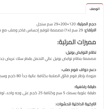
الوصف
حجم المرتبة:
120×200+29 سم سنجل
الارتفاع:
29 سم (±1) مصممة لتوفير إحساس فاخر وصلب مع متانة استثنائية ودعم قوي للجسم
مميزات المرتبة
:
نظام النوابض بونيل
:
مصممة بنظام نوابض بونيل عالي التحمل بقطر سلك عريض جداً 2.40 ملم. هذا الهيكل الفولاذي عالي الشد يوفر دعماً صلباً ومستقراً، مثالي لمن يفضلون سطح نوم ثابت و
دعم حواف فوم صلب
:
مزودة بإطار فوم فائق الصلابة بكثافة عالية جداً 80 كجم وسماكة 7 سم، يمنع هبوط الحواف تماماً ويوفر ثباتاً كاملاً عند الجلوس أو النوم بالقرب من الأطراف
طبقة رفاهية
:
طبقة علوية بسمك 5 سم وكثافة 25 كجم على وجه واحد، توفر لمسة ناعمة ومتوازنة مع صلابة النوابض الداخلية، وتقلل التقلب أثناء النوم
التركيبة الداخلية للحشوات
: