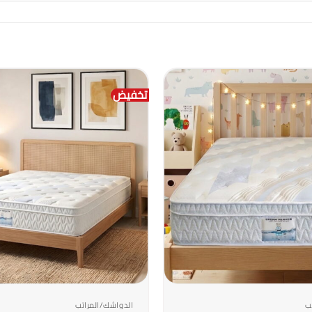
تخفيض
+
ب
الدواشك/المراتب