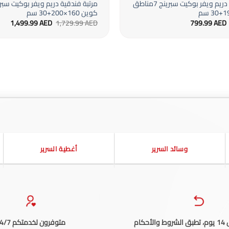
مرتبة فندقية دريم ويفر بوكيت سبرينج 7مناطق
كوين 160×200+30 سم
السعر
السعر
السعر
السع
1,499.99
AED
1,729.99
AED
799.99
AED
الأصلي
الحالي
الأصلي
الحا
هو:
هو:
هو:
هو:
9 AED.
1,729.99 AED.
799.99 AED.
919.99 AED.
وسائد السرير
أغطية السرير
حكام
متوفرون لخدمتكم 24/7