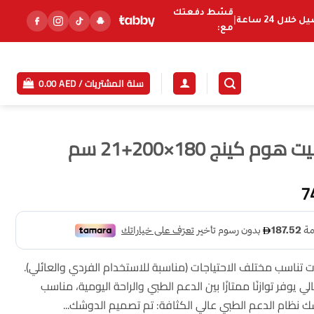
قسّط دفعتك
خلال 24 ساعة
|
مع:
سلة المشتريات /
AED
0.00
كينج 180×200+21 سم
السعر
7
الحالي
هو:
749.99 AED.
ناسب مختلف الاحتياجات (مناسبة للاستخدام الفردي والعائلي).
لي ومثالي يوفر توازنًا ممتازًا بين الدعم الطبي والراحة اليومية، مناسب
ك نظام الدعم الطبي عالي الكثافة: تم تصميم الدوشك...