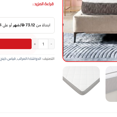
قراءة المزيد
↓
كمية مرتبة رست طبي أوتليت هوم كينج 180×200+21 
التصنيف:
الدواشك/المراتب
,
قياس كينج