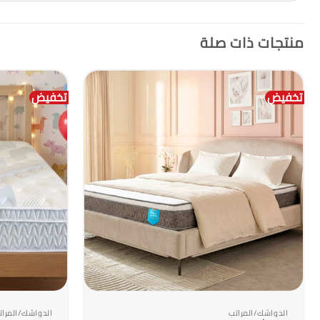
منتجات ذات صلة
تخفيض
تخفيض
+
الدواشك/المراتب
الدواشك/المرات