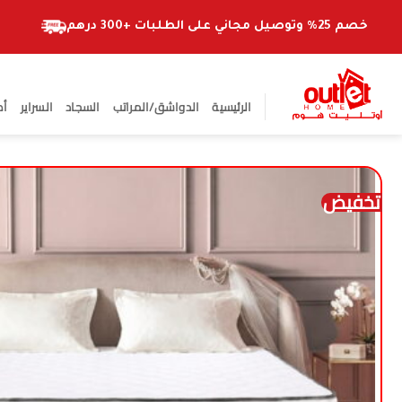
خطي
لمحتوى
خصم 25% وتوصيل مجاني على الطلبات +300 درهم
الرئيسية
الدواشق/المراتب
السجاد
السراير
أط
تخفيض