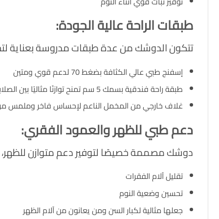
توفير ثبات قوي أثناء النوم
طبقات الراحة عالية الجودة:
تتكون الدوشك من عدة طبقات مدروسة بعناية لتح
إسفنج طبي عالي الكثافة بضغط 70 لدعم قوي ومتين
طبقة راحة فندقية بسمك 5 سم تمنح توازنًا مثاليًا بين الصلابة والنعومة
غلاف خارجي من المخمل الناعم لإحساس فاخر وملمس مر
دعم طبي للظهر والعمود الفقري:
دوشك مصممة خصيصًا لتوفير دعم متوازن للظهر، 
تقليل آلام الفقرات
تحسين وضعية النوم
جعلها مثالية لكبار السن ومن يعانون من آلام الظهر