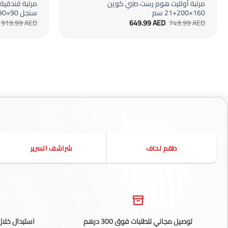
مرتبة أوتليت هوم رست طبي كوين
160×200+21 سم
سنجل 90×190+30 سم
السعر
السعر
919.99
AED
649.99
AED
749.99
AED
الأصلي
الحالي
هو:
هو:
649.99 AED.
749.99 AED.
طقم لحاف
شراشف السرير
توصيل مجاني للطلبات فوق 300 درهم
استبدال خلال 14 يوم، تطبق الشروط والأ