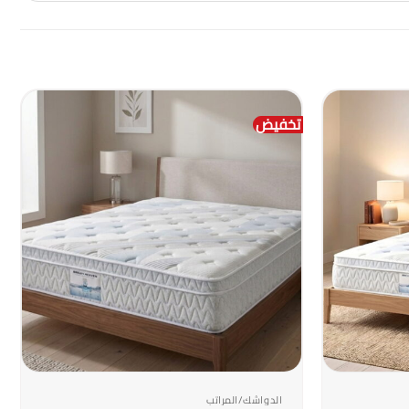
تخفيض
+
+
الدواشك/المراتب