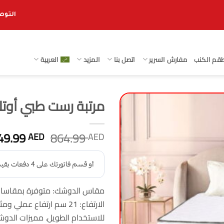
التوصيل 
قم الكنب
مفارش السرير
اتصل بنا
المزيد
العربية
مرتبة رست طبي أوتليت هوم 
السعر
49.99
864.99
AED
AED
الأصلي
هو:
864.99 AED.
مقاس الدوشك: متوفرة بمقاسات ت
الارتفاع: 21 سم ارتفاع عم
للاستخدام الطويل. مميزات الدوش