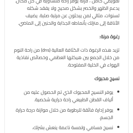
تقويمي كامل ، فإنه يوفر راحة متساوية في كل مكان.
يدعم الظهر والخصر بشكل صحيح ولا يفقد شكله
لسنوات. مثالي لمن يبحثون عن مرتبة صلبة. يضيف
الأناقة إلى منزلك بأنماطه الجذابة والحنين إلى الماضي.
رغوة مرنة:
تزيد هذه الرغوة ذات الكثافة العالية (dns) من راحة النوم
من خلال الجمع بين هيكلها العظمي وخصائص نفاذية
الهواء في الخلية المفتوحة.
نسيج محبوك
يوفر النسيج المحبوك الذي تم الحصول عليه من
ألياف القطن الطبيعي راحة حرارية شخصية.
يوفر إدارة فائقة للرطوبة من خلال موازنة درجة حرارة
الجسم.
نسيج مسامي ولمسة ناعمة ينعش بشرتك.