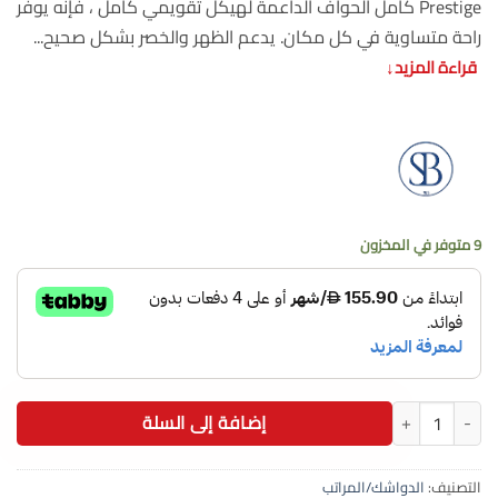
Prestige كامل الحواف الداعمة لهيكل تقويمي كامل ، فإنه يوفر
راحة متساوية في كل مكان. يدعم الظهر والخصر بشكل صحيح...
قراءة المزيد
↓
9 متوفر في المخزون
كمية مرتبة سليب أند بد برستيج تركي 200×200سم
إضافة إلى السلة
التصنيف:
الدواشك/المراتب