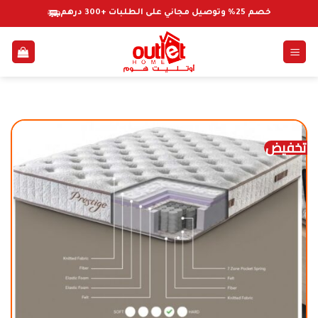
خطي
خصم 25% وتوصيل مجاني على الطلبات +300 درهم
لمحتوى
تخفيض