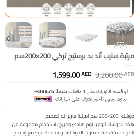
مرتبة سليب أند بد برستيج تركي 200×200سم
السعر
السعر
1,599.00
3,200.00
AED
AED
الأصلي
الحالي
هو:
هو:
1,599.00 AED.
3,200.00 AED.
دوشك 200×200 سم (مرتبة سرير) تم تصميم
هذه الدوشك لتوفير نوم هادئ ومريح باستخدام مجموعة من
المواد المتقدمة. مميزات الدوشك: نوستالجيك بريز: مع إسفنج