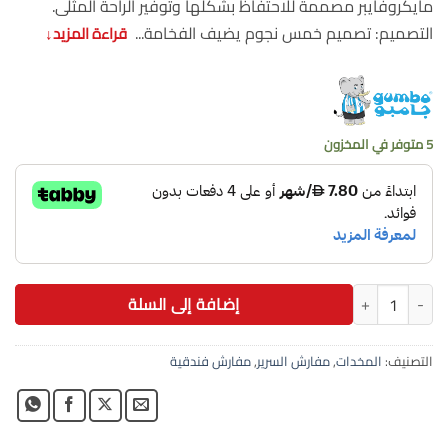
مايكروفايبر مصممة للاحتفاظ بشكلها وتوفير الراحة المثلى.
التصميم: تصميم خمس نجوم يضيف الفخامة...
قراءة المزيد
↓
5 متوفر في المخزون
كمية مخدة جامبو 50×75سم فايف ستار 100% قطن
إضافة إلى السلة
التصنيف:
المخدات
,
مفارش السرير
,
مفارش فندقية