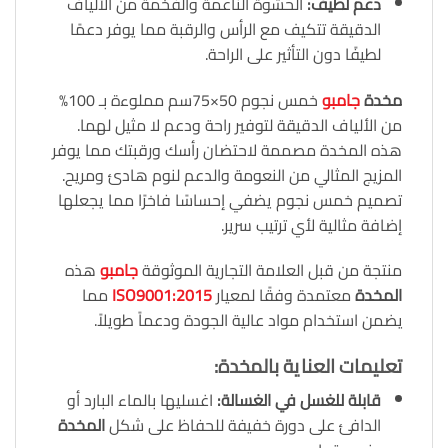
دعم لطيف
:
الحشوة الناعمة والفخمة من الألياف
الدقيقة تتكيف مع الرأس والرقبة مما يوفر دعمًا
لطيفًا دون التأثير على الراحة.
مخدة
جامبو
خمس نجوم 50×75سم مملوءة بـ 100%
من الألياف الدقيقة لتوفير راحة ودعم لا مثيل لهما.
هذه المخدة مصممة لاحتضان رأسك ورقبتك مما يوفر
المزيج المثالي من النعومة والدعم لنوم هادئ ومريح.
تصميم خمس نجوم يضفي إحساسًا فاخرًا مما يجعلها
إضافة مثالية لأي ترتيب سرير.
منتجة من قبل العلامة التجارية الموثوقة
جامبو
هذه
المخدة
معتمدة وفقًا لمعيار
ISO9001:2015
مما
يضمن استخدام مواد عالية الجودة ودعماً طويلاً.
تعليمات العناية بالمخدة
:
قابلة للغسل في الغسالة
:
اغسليها بالماء البارد أو
الدافئ على دورة خفيفة للحفاظ على شكل
المخدة