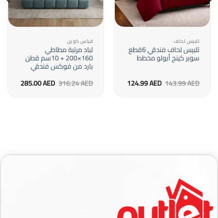
تلبيس لحاف
قياس كوين
تلبيس لحاف فندقي 6قطع
لباد مرتبة مطاطي
سوبر كينج أبولو مخطط
160×200 + 10سم قطن
بارد من فوكس فندقي
السعر
السعر
السعر
السعر
285.00
AED
316.24
AED
124.99
AED
143.99
AED
الأصلي
الحالي
الأصلي
الحالي
هو:
هو:
هو:
هو:
285.00 AED.
316.24 AED.
124.99 AED.
143.99 AED.