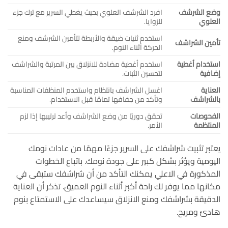
وضع الشرشف
افرد الشرشف العلوي بحيث يغطي السرير مع ترك جزء
العلوي
للزوايا.
استخدم ثنيات ضيقة والأربطة لتأمين الشرشف ومنع
تأمين الشراشف
الحركة أثناء النوم.
استخدام أغطية
استخدم أغطية مضادة للانزلاق بين المرتبة والشراشف
إضافية
لتحسين الثبات.
العناية
اغسل الشراشف بانتظام واستخدم المنظفات المناسبة
بالشراشف
وتأكد من جفافها تمامًا قبل الاستخدام.
الفحوصات
تحقق دوريًا من وضع الشراشف وأعد ترتيبها إذا لزم
المنتظمة
الأمر.
يعتبر تثبيت شراشفك على السرير جزءًا مهمًا من عادات نومك
اليومية ويؤثر بشكل كبير على جودة نومك. باتباع الخطوات
المذكورة في الاعلي يمكنك التأكد من أن شراشفك ستبقى في
مكانها مما يوفر لك راحة أكبر أثناء النوم العميق. تذكر أن العناية
الدقيقة بشراشفك ومنع الانزلاق سيساعدك على الاستمتاع بنوم
هادئ ومريح.