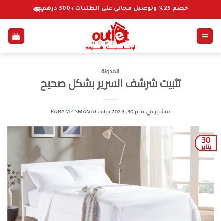
خطي
خصم 25% وتوصيل مجاني على الطلبات +300 درهم
لمحتوى
المدونة
تثبيت شرشف السرير بشكل صحيح
منشور في
يناير 30, 2025
بواسطة
KARAM.OSMAN
30
يناير